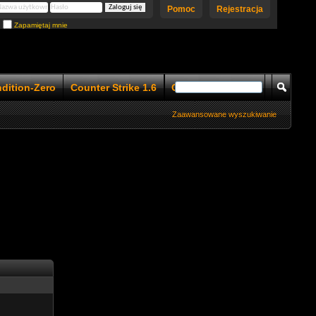
Pomoc
Rejestracja
Zapamiętaj mnie
ndition-Zero
Counter Strike 1.6
Counter Strike 1.5
Zaawansowane wyszukiwanie