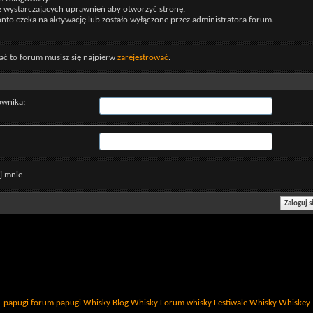
z wystarczających uprawnień aby otworzyć stronę.
nto czeka na aktywację lub zostało wyłączone przez administratora forum.
ać to forum musisz się najpierw
zarejestrować
.
ownika:
j mnie
papugi
forum papugi
Whisky
Blog Whisky
Forum whisky
Festiwale Whisky
Whiskey