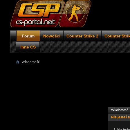
Forum
Nowości
Counter Strike 2
Counter Stri
Inne CS
Wiadomość
Wiadomość
Nie jesteś 
Nie jest