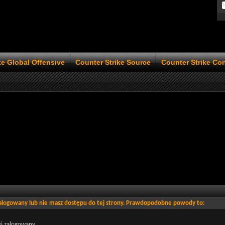
ke Global Offensive
Counter Strike Source
Counter Strike Co
zalogowany lub nie masz dostępu do tej strony. Prawdopodobne powody to:
eś zalogowany.