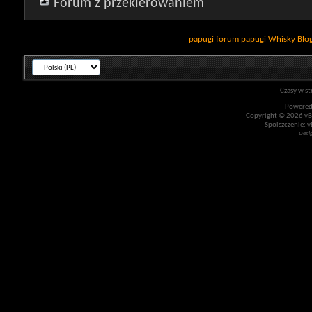
Forum z przekierowaniem
papugi
forum papugi
Whisky
Blo
Czasy w st
Powered
Copyright © 2026 vBul
Spolszczenie: v
Desi