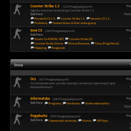
Counter Strike 1.5
Wą
(122 Przeglądających)
Ogólne rozmowy na temat gry Counter Strike 1.5
Post
Sub-Fora:
Poradnik CS 1.5
,
Counter Strike 1.5
,
Serwery CS 1.5
,
Problemy
,
Szukam klanu & Klan szuka graczy
Inne CS
Wą
(360 Przeglądających)
Sub-Fora:
Studio CS-PORTAL.NET
,
Counter Strike 2D
,
Counter Strike Online
,
Strony Klanowe
,
Filmy (Frag Movie)
,
Mapping
,
Rozgrywki
Inne
Gry
Wą
(107 Przeglądających)
Gry komputerowe - porady recenzje i zwiastuny najnowszych gier
komputerowych
Informatyka
Wą
(184 Przeglądających)
Sub-Fora:
Programy
,
Hardware
,
Strefa webmastera
Post
Pogaduchy
Wą
(293 Przeglądających)
Sub-Fora:
Ciekawostki ze świata
,
Humor
,
Off-Topic
1