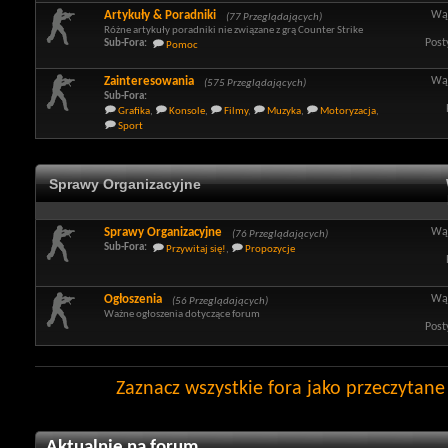
Artykuły & Poradniki
Wą
(77 Przeglądających)
Różne artykuły poradniki nie związane z grą Counter Strike
Post
Sub-Fora:
Pomoc
Zainteresowania
Wą
(575 Przeglądających)
Sub-Fora:
Grafika
,
Konsole
,
Filmy
,
Muzyka
,
Motoryzacja
,
Sport
Sprawy Organizacyjne
Sprawy Organizacyjne
Wą
(76 Przeglądających)
Sub-Fora:
Przywitaj się!
,
Propozycje
Ogłoszenia
Wą
(56 Przeglądających)
Ważne ogłoszenia dotyczące forum
Post
Zaznacz wszystkie fora jako przeczytane
Aktualnie na forum