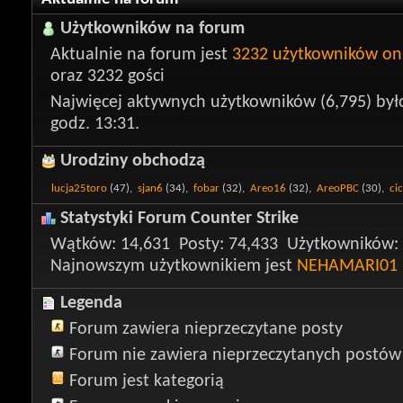
Użytkowników na forum
Aktualnie na forum jest
3232 użytkowników on
oraz 3232 gości
Najwięcej aktywnych użytkowników (6,795) był
godz. 13:31.
Urodziny obchodzą
lucja25toro
(47),
sjan6
(34),
fobar
(32),
Areo16
(32),
AreoPBC
(30),
ci
Statystyki Forum Counter Strike
Wątków
14,631
Posty
74,433
Użytkowników
Najnowszym użytkownikiem jest
NEHAMARI01
Legenda
Forum zawiera nieprzeczytane posty
Forum nie zawiera nieprzeczytanych postów
Forum jest kategorią