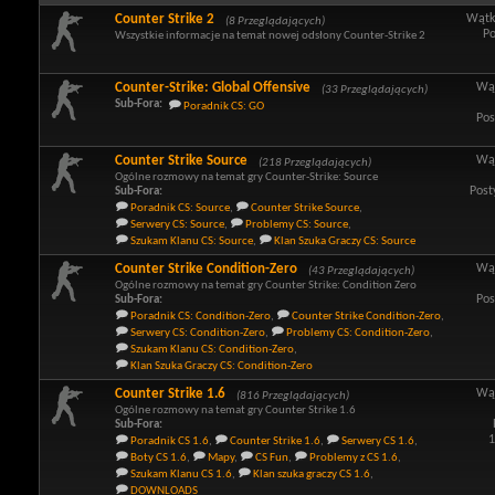
Counter Strike 2
Wątk
(8 Przeglądających)
Po
Wszystkie informacje na temat nowej odsłony Counter-Strike 2
Counter-Strike: Global Offensive
Wą
(33 Przeglądających)
Sub-Fora:
Poradnik CS: GO
Pos
Counter Strike Source
Wą
(218 Przeglądających)
Ogólne rozmowy na temat gry Counter-Strike: Source
Post
Sub-Fora:
Poradnik CS: Source
,
Counter Strike Source
,
Serwery CS: Source
,
Problemy CS: Source
,
Szukam Klanu CS: Source
,
Klan Szuka Graczy CS: Source
Counter Strike Condition-Zero
Wą
(43 Przeglądających)
Ogólne rozmowy na temat gry Counter Strike: Condition Zero
Pos
Sub-Fora:
Poradnik CS: Condition-Zero
,
Counter Strike Condition-Zero
,
Serwery CS: Condition-Zero
,
Problemy CS: Condition-Zero
,
Szukam Klanu CS: Condition-Zero
,
Klan Szuka Graczy CS: Condition-Zero
Counter Strike 1.6
Wą
(816 Przeglądających)
Ogólne rozmowy na temat gry Counter Strike 1.6
Sub-Fora:
1
Poradnik CS 1.6
,
Counter Strike 1.6
,
Serwery CS 1.6
,
Boty CS 1.6
,
Mapy
,
CS Fun
,
Problemy z CS 1.6
,
Szukam Klanu CS 1.6
,
Klan szuka graczy CS 1.6
,
DOWNLOADS