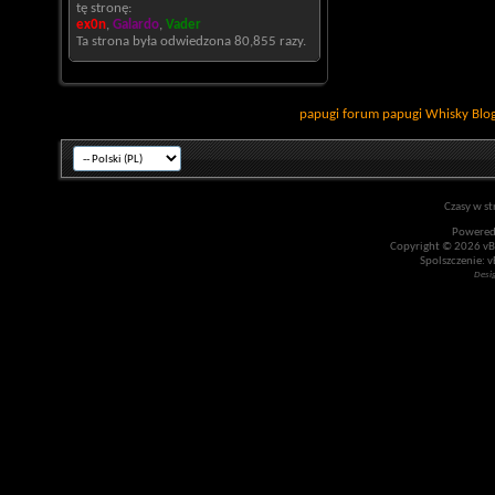
tę stronę:
ex0n
,
Galardo
,
Vader
Ta strona była odwiedzona
80,855
razy.
papugi
forum papugi
Whisky
Blo
Czasy w st
Powered
Copyright © 2026 vBul
Spolszczenie: v
Desi