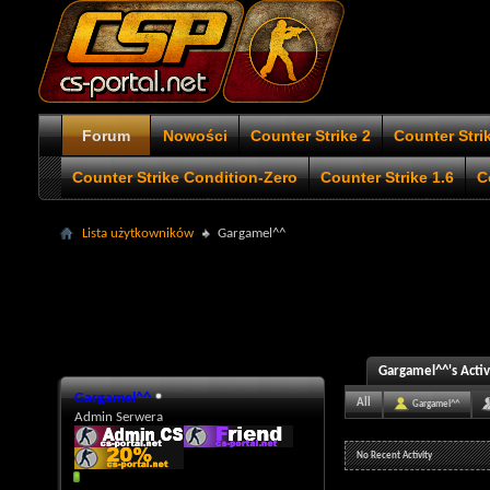
Forum
Nowości
Counter Strike 2
Counter Stri
Counter Strike Condition-Zero
Counter Strike 1.6
C
Lista użytkowników
Gargamel^^
Gargamel^^'s Activ
Gargamel^^
All
Gargamel^^
Admin Serwera
No Recent Activity