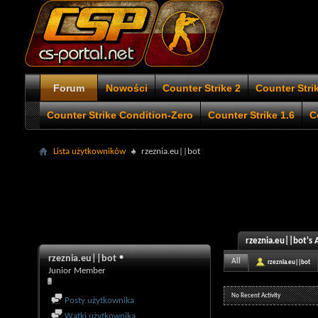
Forum
Nowości
Counter Strike 2
Counter Stri
Counter Strike Condition-Zero
Counter Strike 1.6
C
Lista użytkowników
rzeznia.eu||bot
rzeznia.eu||bot's A
rzeznia.eu||bot
All
rzeznia.eu||bot
Junior Member
No Recent Activity
Posty użytkownika
Wątki użytkownika