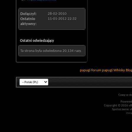
Dołączył
28-02-2010
Ostatnio
11-01-2012
22:32
aktywny
Ostatni odwiedzający
Ta strona była odwiedzona
20,134
razy.
papugi
forum papugi
Whisky
Blo
Czasy w st
Powered
Copyright © 2026 vBul
Spolszczenie: v
Desi