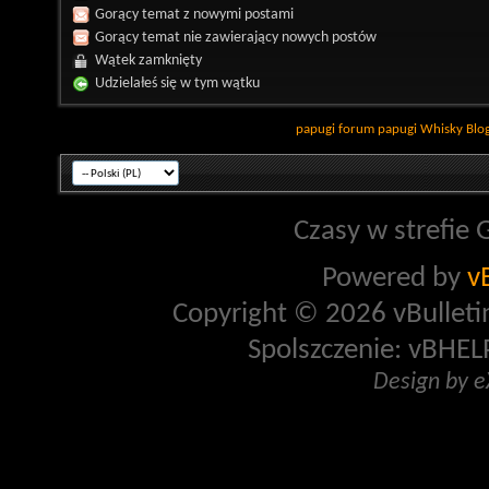
Gorący temat z nowymi postami
Gorący temat nie zawierający nowych postów
Wątek zamknięty
Udzielałeś się w tym wątku
papugi
forum papugi
Whisky
Blo
Czasy w strefie 
Powered by
v
Copyright © 2026 vBulletin 
Spolszczenie: vBHELP
Design by 