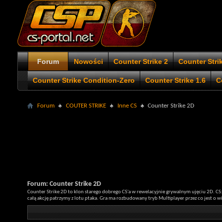
Forum
Nowości
Counter Strike 2
Counter Stri
Counter Strike Condition-Zero
Counter Strike 1.6
C
Forum
COUTER STRIKE
Inne CS
Counter Strike 2D
Forum:
Counter Strike 2D
Counter Strike 2D to klon starego dobrego CS'a w rewelacyjnie grywalnym ujęciu 2D. CS:
całą akcję patrzymy z lotu ptaka. Gra ma rozbudowany tryb Multiplayer przez co jest o w