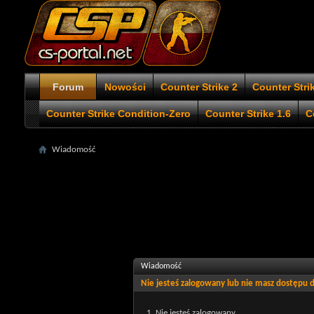
Forum
Nowości
Counter Strike 2
Counter Stri
Counter Strike Condition-Zero
Counter Strike 1.6
C
Wiadomość
Wiadomość
Nie jesteś zalogowany lub nie masz dostępu
Nie jesteś zalogowany.