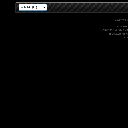
Czasy w st
Powered
Copyright © 2026 vBul
Spolszczenie: v
Desi