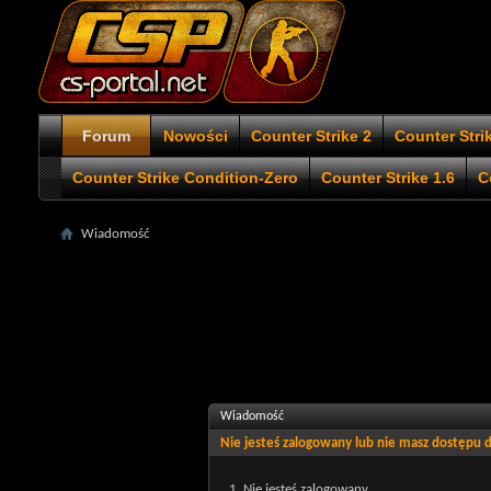
Forum
Nowości
Counter Strike 2
Counter Stri
Counter Strike Condition-Zero
Counter Strike 1.6
C
Wiadomość
Wiadomość
Nie jesteś zalogowany lub nie masz dostępu
Nie jesteś zalogowany.