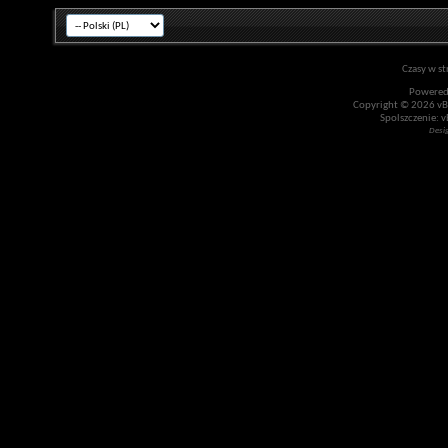
Czasy w st
Powered
Copyright © 2026 vBul
Spolszczenie: v
Desi