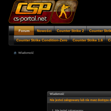
Forum
Nowości
Counter Strike 2
Counter Stri
Counter Strike Condition-Zero
Counter Strike 1.6
C
Wiadomość
Wiadomość
Nie jesteś zalogowany lub nie masz dostępu
Nie jesteś zalogowany.