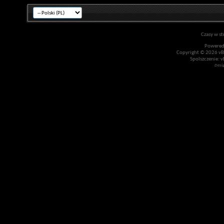
Czasy w st
Powered
Copyright © 2026 vBul
Spolszczenie: v
Desi