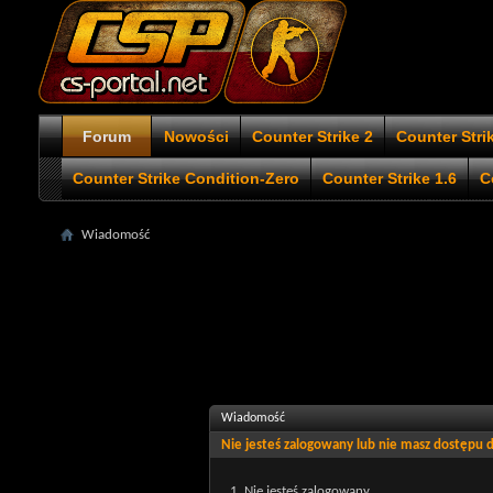
Forum
Nowości
Counter Strike 2
Counter Stri
Counter Strike Condition-Zero
Counter Strike 1.6
C
Wiadomość
Wiadomość
Nie jesteś zalogowany lub nie masz dostępu
Nie jesteś zalogowany.