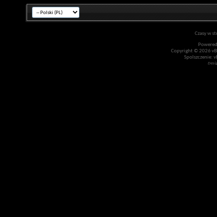
Czasy w st
Powered
Copyright © 2026 vBul
Spolszczenie: v
Desi