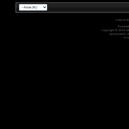
Czasy w st
Powered
Copyright © 2026 vBul
Spolszczenie: v
Desi