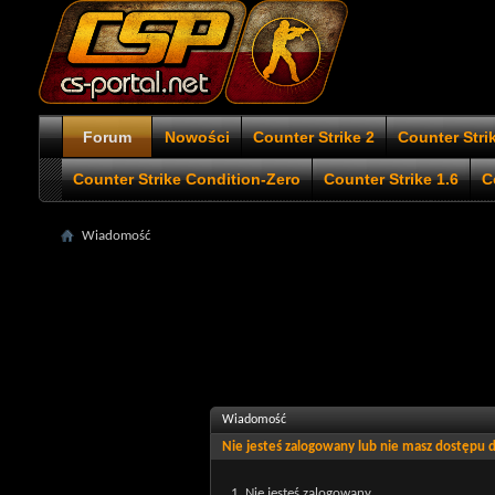
Forum
Nowości
Counter Strike 2
Counter Stri
Counter Strike Condition-Zero
Counter Strike 1.6
C
Wiadomość
Wiadomość
Nie jesteś zalogowany lub nie masz dostępu
Nie jesteś zalogowany.