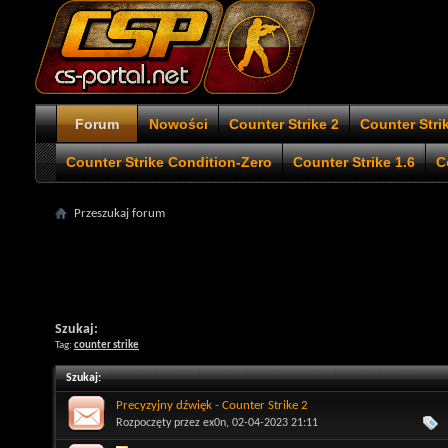
Forum
Nowości
Counter Strike 2
Counter Stri
Counter Strike Condition-Zero
Counter Strike 1.6
C
Przeszukaj forum
Szukaj:
Tag:
counter strike
Szukaj
:
Precyzyjny dźwięk - Counter Strike 2
Rozpoczęty przez
ex0n
, 02-04-2023 21:11