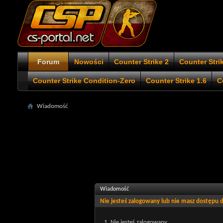
Forum
Nowości
Counter Strike 2
Counter Stri
Counter Strike Condition-Zero
Counter Strike 1.6
C
Wiadomość
Wiadomość
Nie jesteś zalogowany lub nie masz dostępu
Nie jesteś zalogowany.