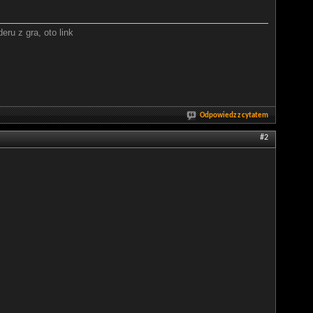
ru z gra, oto link
Odpowiedz z cytatem
#2