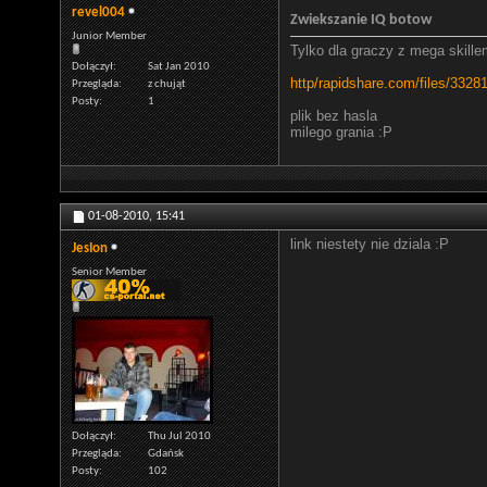
revel004
Zwiekszanie IQ botow
Junior Member
Tylko dla graczy z mega skille
Dołączył
Sat Jan 2010
http
/rapidshare.com/files/3328
Przegląda
z chująt
Posty
1
plik bez hasla
milego grania :P
01-08-2010,
15:41
link niestety nie dziala :P
JesIon
Senior Member
Dołączył
Thu Jul 2010
Przegląda
Gdańsk
Posty
102