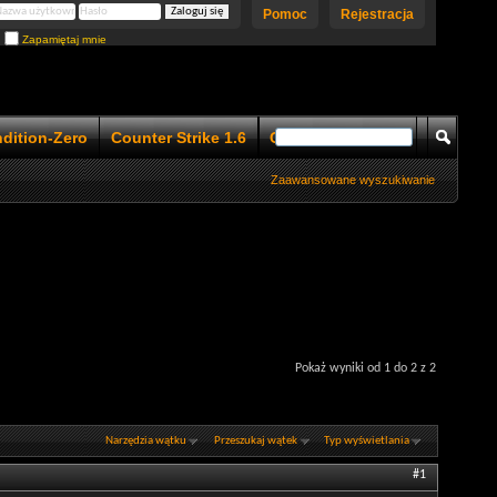
Pomoc
Rejestracja
Zapamiętaj mnie
ndition-Zero
Counter Strike 1.6
Counter Strike 1.5
Zaawansowane wyszukiwanie
Pokaż wyniki od 1 do 2 z 2
Narzędzia wątku
Przeszukaj wątek
Typ wyświetlania
#1