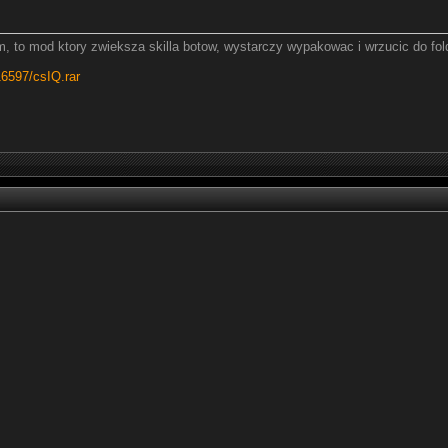
m, to mod ktory zwieksza skilla botow, wystarczy wypakowac i wrzucic do folde
16597/csIQ.rar