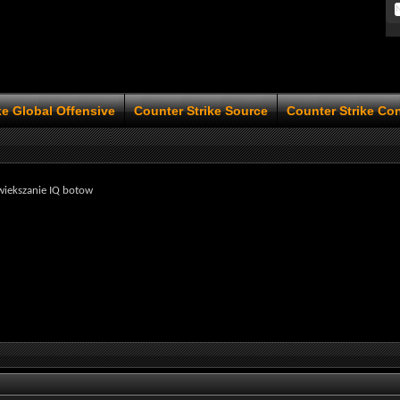
ke Global Offensive
Counter Strike Source
Counter Strike Co
wiekszanie IQ botow