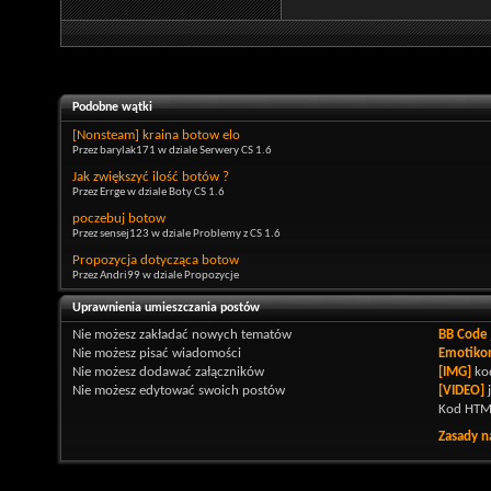
Podobne wątki
[Nonsteam] kraina botow elo
Przez barylak171 w dziale Serwery CS 1.6
Jak zwiększyć ilość botów ?
Przez Errge w dziale Boty CS 1.6
poczebuj botow
Przez sensej123 w dziale Problemy z CS 1.6
Propozycja dotycząca botow
Przez Andri99 w dziale Propozycje
Uprawnienia umieszczania postów
Nie możesz
zakładać nowych tematów
BB Code
Nie możesz
pisać wiadomości
Emotiko
Nie możesz
dodawać załączników
[IMG]
kod
Nie możesz
edytować swoich postów
[VIDEO]
Kod HTM
Zasady n