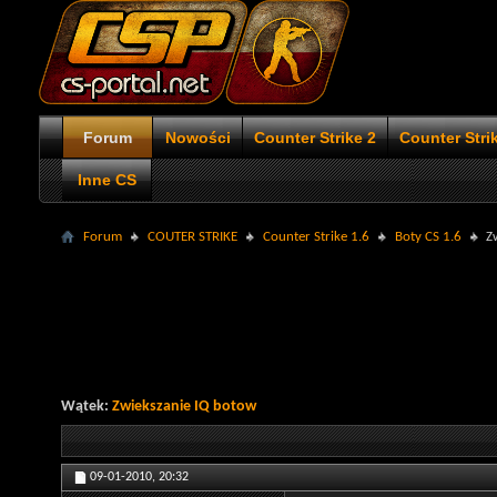
Forum
Nowości
Counter Strike 2
Counter Stri
Inne CS
Forum
COUTER STRIKE
Counter Strike 1.6
Boty CS 1.6
Z
Wątek:
Zwiekszanie IQ botow
09-01-2010,
20:32