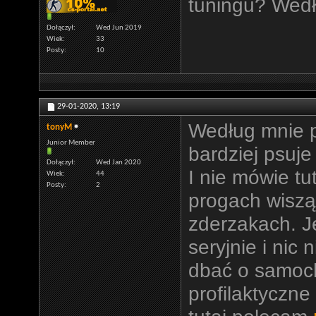
tuningu? Wedł
Dołączył
Wed Jun 2019
Wiek
33
Posty
10
29-01-2020,
13:19
Według mnie p
tonyM
Junior Member
bardziej psuj
Dołączył
Wed Jan 2020
I nie mówie tu
Wiek
44
Posty
2
progach wiszą
zderzakach. Je
seryjnie i nic 
dbać o samoc
profilaktyczne