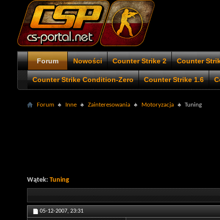
Forum
Nowości
Counter Strike 2
Counter Stri
Counter Strike Condition-Zero
Counter Strike 1.6
C
Forum
Inne
Zainteresowania
Motoryzacja
Tuning
Wątek:
Tuning
05-12-2007,
23:31