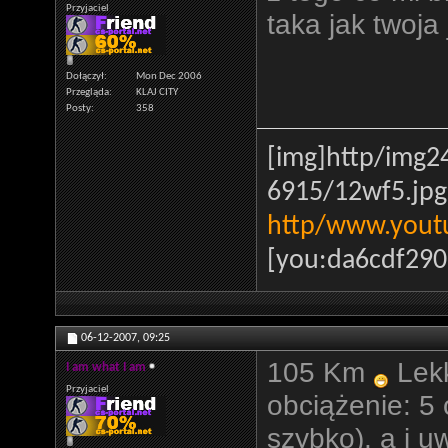
Przyjaciel
taka jak twoja 
Dołączył
Mon Dec 2006
Przegląda
KLAJ CITY
Posty
358
[img]http
/img2
6915/12wf5.jpg
http
/www.yout
[you:da6cdf2908
06-12-2007,
09:25
105 Km
Lekk
I am what I am
Przyjaciel
obciążenie: 5
szybko), a i u