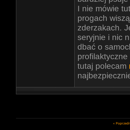
I nie mówie tu
progach wiszą
zderzakach. Je
seryjnie i nic 
dbać o samoc
profilaktyczne
tutaj polecam
najbezpiecznie
«
Poprzedn