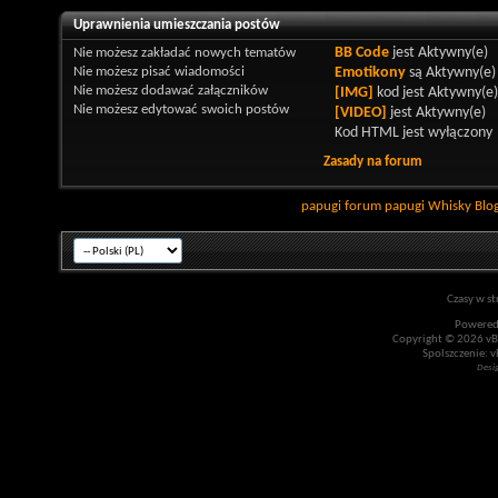
Uprawnienia umieszczania postów
Nie możesz
zakładać nowych tematów
BB Code
jest
Aktywny(e)
Nie możesz
pisać wiadomości
Emotikony
są
Aktywny(e)
Nie możesz
dodawać załączników
[IMG]
kod jest
Aktywny(e)
Nie możesz
edytować swoich postów
[VIDEO]
jest
Aktywny(e)
Kod HTML jest
wyłączony
Zasady na forum
papugi
forum papugi
Whisky
Blo
Czasy w st
Powered
Copyright © 2026 vBul
Spolszczenie: v
Desi