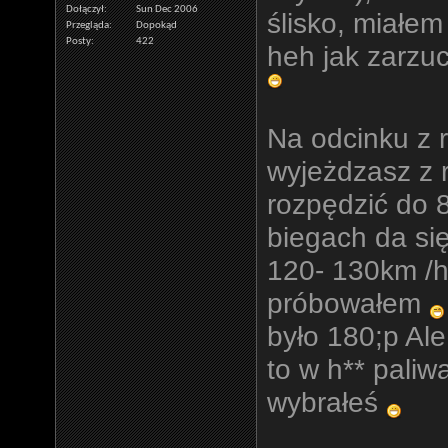
Dołączył
Sun Dec 2006
ślisko, miałe
Przegląda
Dopokąd
Posty
422
heh jak zarzuc
Na odcinku z r
wyjeżdzasz z r
rozpędzić do
biegach da się
120- 130km /h 
próbowałem
było 180;p Ale
to w h** paliw
wybrałeś