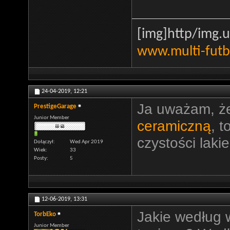
[img]http
/img.u
www.multi-futb
24-04-2019,
12:21
Ja uważam, że
PrestigeGarage
Junior Member
ceramiczną
, 
czystości laki
Dołączył
Wed Apr 2019
Wiek
33
Posty
5
12-06-2019,
13:31
Jakie według 
TorbEko
Junior Member