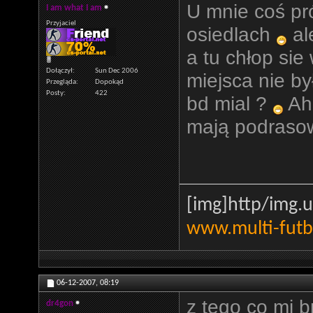
U mnie coś pr
I am what I am
Przyjaciel
osiedlach
al
a tu chłop sie 
Dołączył
Sun Dec 2006
miejsca nie b
Przegląda
Dopokąd
Posty
422
bd mial ?
Aha
mają podras
[img]http
/img.u
www.multi-futb
06-12-2007,
08:19
z tego co mi b
dr4gon