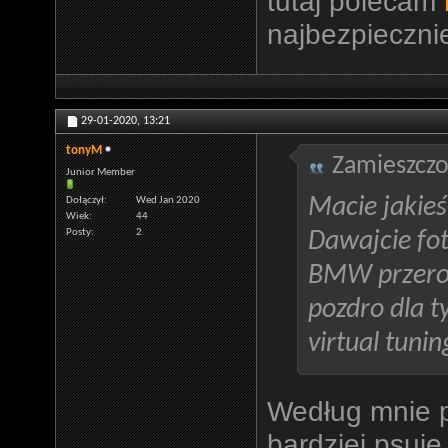
tutaj polecam
najbezpiecznie
29-01-2020,
13:21
tonyM
Zamieszczo
Junior Member
Macie jakie
Dołączył
Wed Jan 2020
Wiek
44
Posty
2
Dawajcie fot
BMW przerob
pozdro dla t
virtual tunin
Według mnie p
bardziej psuj