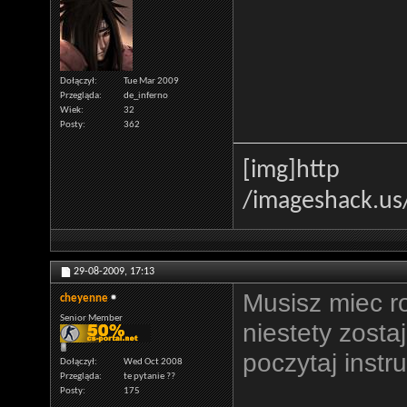
Dołączył
Tue Mar 2009
Przegląda
de_inferno
Wiek
32
Posty
362
[img]http
/imageshack.us
29-08-2009,
17:13
Musisz miec rou
cheyenne
Senior Member
niestety zostaj
poczytaj instr
Dołączył
Wed Oct 2008
Przegląda
te pytanie ??
Posty
175