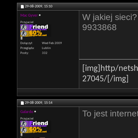
29-08-2009,
15:10
W jakiej siec
Mac Gyver
Przyjaciel
9933868
Dołączył
Wed Feb 2009
Przegląda
Lublin
Posty
332
[img]http
/netsh
27045/[/img]
29-08-2009,
15:14
To jest interne
Galardo
Przyjaciel