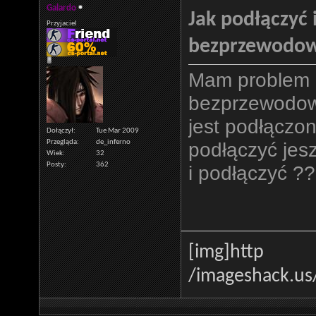
Galardo
Jak podłączyć 
Przyjaciel
bezprzewodow
Mam problem c
bezprzewodow
jest podłączon
Dołączył
Tue Mar 2009
Przegląda
de_inferno
podłączyć jes
Wiek
32
Posty
362
i podłączyć ??
[img]http
/imageshack.us