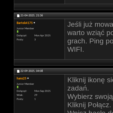
21-04-2025,
21:36
Jeśli już mow
Bartek4175
Junior Member
warto wziąć p
Dołączył
Mon Apr 2025
grach. Ping po
Posty
3
WIFI.
22-09-2025,
04:08
Kliknij ikonę
hans25
Junior Member
zadań.
Dołączył
Mon Sep 2025
Wybierz swoją s
Wiek
29
Posty
1
Kliknij Połącz.
Wpisz hasło do