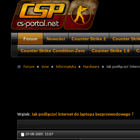
Forum
Nowości
Counter Strike 2
Counter Stri
Counter Strike Condition-Zero
Counter Strike 1.6
C
Forum
Inne
Informatyka
Hardware
Jak podłączyć inter
Wątek:
Jak podłączyć internet do laptopa bezprzewodowego ?
29-08-2009,
15:07