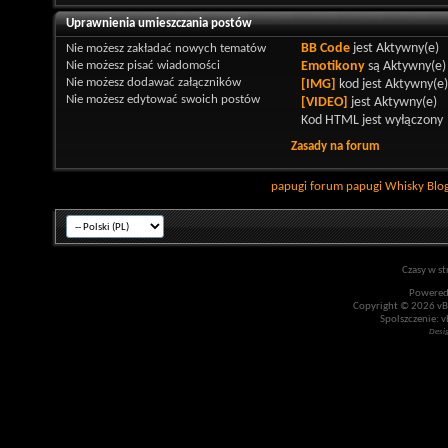
Uprawnienia umieszczania postów
Nie możesz
zakładać nowych tematów
BB Code
jest
Aktywny(e)
Nie możesz
pisać wiadomości
Emotikony
są
Aktywny(e)
Nie możesz
dodawać załączników
[IMG]
kod jest
Aktywny(e)
Nie możesz
edytować swoich postów
[VIDEO]
jest
Aktywny(e)
Kod HTML jest
wyłączony
Zasady na forum
papugi
forum papugi
Whisky
Blo
Czasy w st
Powered
Copyright © 2026 vBul
Spolszczenie: v
Desi