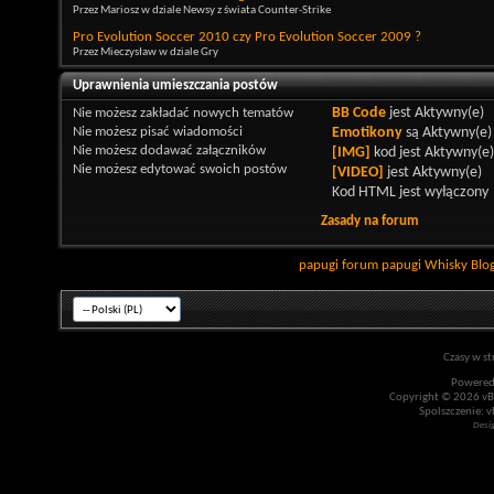
Przez Mariosz w dziale Newsy z świata Counter-Strike
Pro Evolution Soccer 2010 czy Pro Evolution Soccer 2009 ?
Przez Mieczysław w dziale Gry
Uprawnienia umieszczania postów
Nie możesz
zakładać nowych tematów
BB Code
jest
Aktywny(e)
Nie możesz
pisać wiadomości
Emotikony
są
Aktywny(e)
Nie możesz
dodawać załączników
[IMG]
kod jest
Aktywny(e)
Nie możesz
edytować swoich postów
[VIDEO]
jest
Aktywny(e)
Kod HTML jest
wyłączony
Zasady na forum
papugi
forum papugi
Whisky
Blo
Czasy w st
Powered
Copyright © 2026 vBul
Spolszczenie: v
Desi