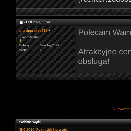
21-08-2023,
10:50
Polecam Wam
marcinprokop698
Junior Member
Dołączył
Mon Aug 2023
Atrakcyjne ce
Posty
1
obsługa!
«
Poprzedn
Podobne wątki
ENC 2010: Polska 2:0 Norwegia