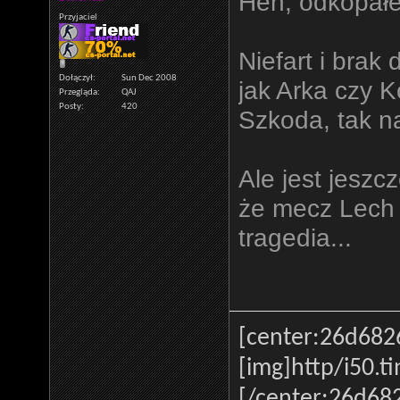
Heh, odkopałe
Przyjaciel
Niefart i brak
Dołączył
Sun Dec 2008
jak Arka czy K
Przegląda
QAJ
Posty
420
Szkoda, tak n
Ale jest jeszc
że mecz Lech 
tragedia...
[center:26d682
[img]http
/i50.t
[/center:26d68