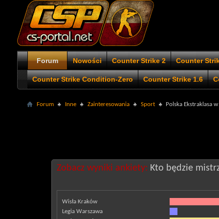
Forum
Nowości
Counter Strike 2
Counter Stri
Counter Strike Condition-Zero
Counter Strike 1.6
C
Forum
Inne
Zainteresowania
Sport
Polska Ekstraklasa 
Zobacz wyniki ankiety:
Kto będzie mist
Wisła Kraków
Legia Warszawa