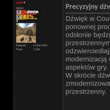
ex0n
Precyzyjny dźw
Admin
Dźwięk w Coun
ponownej prod
odsłonie będz
przestrzennym
Dołączył
Fri Dec 2006
odzwierciedla
Posty
1,336
modernizacją 
aspektów gry.
W skrócie dźw
zmodernizowan
przestrzenny.