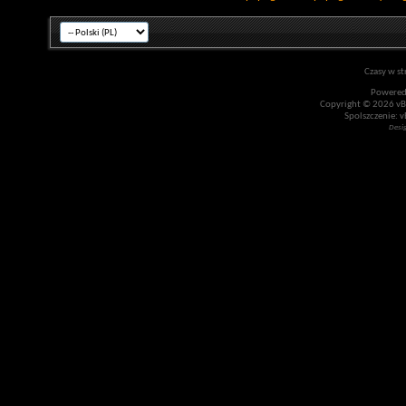
Czasy w st
Powered
Copyright © 2026 vBul
Spolszczenie: v
Desi