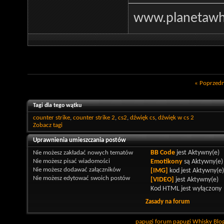
www.planetawhi
«
Poprzedn
Tagi dla tego wątku
counter strike
,
counter strike 2
,
cs2
,
dźwięk cs
,
dźwięk w cs 2
Zobacz tagi
Uprawnienia umieszczania postów
Nie możesz
zakładać nowych tematów
BB Code
jest
Aktywny(e)
Nie możesz
pisać wiadomości
Emotikony
są
Aktywny(e)
Nie możesz
dodawać załączników
[IMG]
kod jest
Aktywny(e)
Nie możesz
edytować swoich postów
[VIDEO]
jest
Aktywny(e)
Kod HTML jest
wyłączony
Zasady na forum
papugi
forum papugi
Whisky
Blo