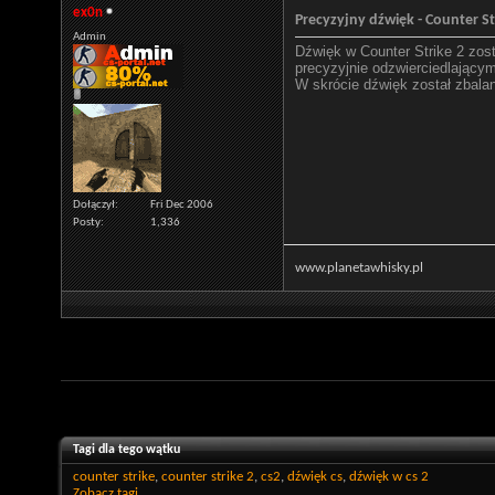
ex0n
Precyzyjny dźwięk - Counter St
Admin
Dźwięk w Counter Strike 2 zos
precyzyjnie odzwierciedlający
W skrócie dźwięk został zbala
Dołączył
Fri Dec 2006
Posty
1,336
www.planetawhisky.pl
Tagi dla tego wątku
counter strike
,
counter strike 2
,
cs2
,
dźwięk cs
,
dźwięk w cs 2
Zobacz tagi