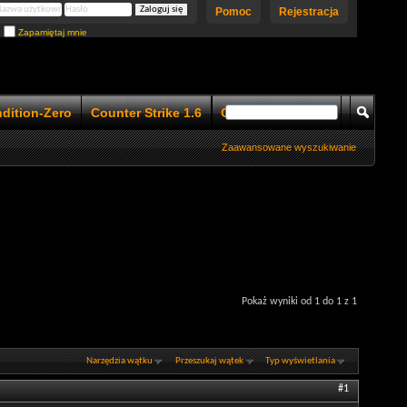
Pomoc
Rejestracja
Zapamiętaj mnie
ndition-Zero
Counter Strike 1.6
Counter Strike 1.5
Zaawansowane wyszukiwanie
Pokaż wyniki od 1 do 1 z 1
Narzędzia wątku
Przeszukaj wątek
Typ wyświetlania
#1