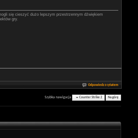
 mogli się cieszyć dużo lepszym przestrzennym dźwiękiem
ektów gry.
Odpowiedz z cytatem
Szybka nawigacja
Counter Strike 2
Na górę