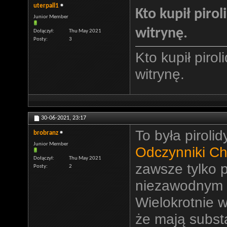
uterpall1
Kto kupił piro
Junior Member
witrynę.
Dołączył
Thu May 2021
Posty
3
Kto kupił piro
witrynę.
30-06-2021,
23:17
To była piroli
brobranz
Junior Member
Odczynniki Ch
Dołączył
Thu May 2021
zawsze tylko p
Posty
2
niezawodnym 
Wielokrotnie w
że mają subst