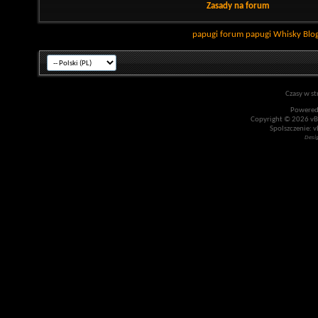
Zasady na forum
papugi
forum papugi
Whisky
Blo
Czasy w st
Powered
Copyright © 2026 vBul
Spolszczenie: v
Desi