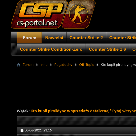
Forum
Nowości
Counter Strike 2
Counter Stri
Counter Strike Condition-Zero
Counter Strike 1.6
C
Forum
Inne
Pogaduchy
Off-Topic
Kto kupił pirolidynę w
Wątek:
Kto kupił pirolidynę w sprzedaży detalicznej? Pytaj witrynę
30-06-2021,
23:16