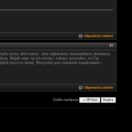
Odpowiedz z cytatem
#2
lko przez afd-market. Jest najbardziej niezawodnym dostawcą
dyną. Wejdź więc na ich stronę i zobacz wszystko, co Cię
będzie jeszcze taniej. Wszystko jest starannie zapakowane i
Odpowiedz z cytatem
Szybka nawigacja
Off-Topic
Na górę