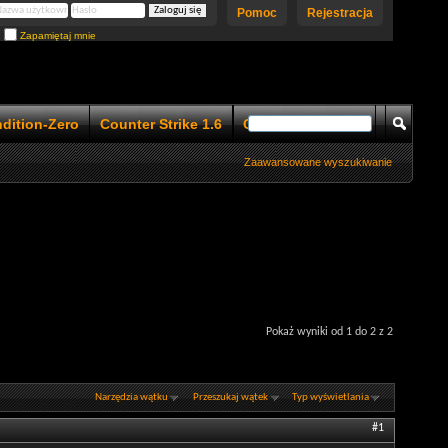
Pomoc
Rejestracja
Zapamiętaj mnie
ndition-Zero
Counter Strike 1.6
Counter Strike 1.5
Zaawansowane wyszukiwanie
Pokaż wyniki od 1 do 2 z 2
Narzędzia wątku
Przeszukaj wątek
Typ wyświetlania
#1