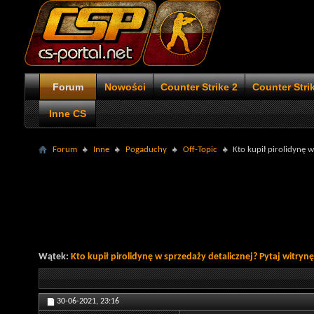
Forum
Nowości
Counter Strike 2
Counter Stri
Inne CS
Forum
Inne
Pogaduchy
Off-Topic
Kto kupił pirolidynę w
Wątek:
Kto kupił pirolidynę w sprzedaży detalicznej? Pytaj witrynę
30-06-2021,
23:16