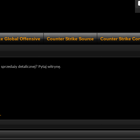
ke Global Offensive
Counter Strike Source
Counter Strike Co
 sprzedaży detalicznej? Pytaj witrynę.
.