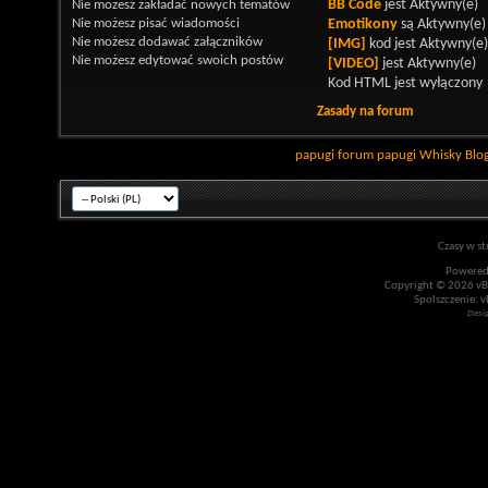
Nie możesz
zakładać nowych tematów
BB Code
jest
Aktywny(e)
Nie możesz
pisać wiadomości
Emotikony
są
Aktywny(e)
Nie możesz
dodawać załączników
[IMG]
kod jest
Aktywny(e)
Nie możesz
edytować swoich postów
[VIDEO]
jest
Aktywny(e)
Kod HTML jest
wyłączony
Zasady na forum
papugi
forum papugi
Whisky
Blo
Czasy w st
Powered
Copyright © 2026 vBul
Spolszczenie: v
Desi