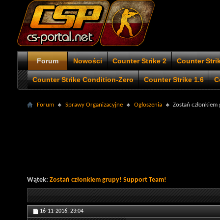
Forum
Nowości
Counter Strike 2
Counter Stri
Counter Strike Condition-Zero
Counter Strike 1.6
C
Forum
Sprawy Organizacyjne
Ogłoszenia
Zostań członkiem
Wątek:
Zostań członkiem grupy! Support Team!
16-11-2016,
23:04