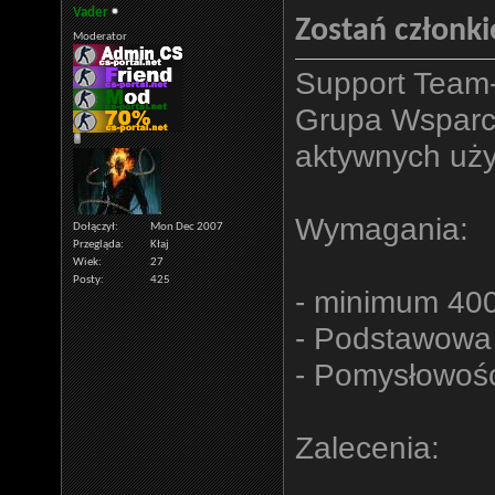
Vader
Zostań członk
Moderator
Support Team-
Grupa Wsparci
aktywnych uży
Wymagania:
Dołączył
Mon Dec 2007
Przegląda
Kłaj
Wiek
27
Posty
425
- minimum 40
- Podstawowa 
- Pomysłowość
Zalecenia: