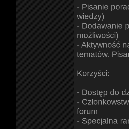
- Pisanie por
wiedzy)
- Dodawanie p
możliwości)
- Aktywność n
tematów. Pisa
Korzyści:
- Dostęp do d
- Członkowstwo
forum
- Specjalna r