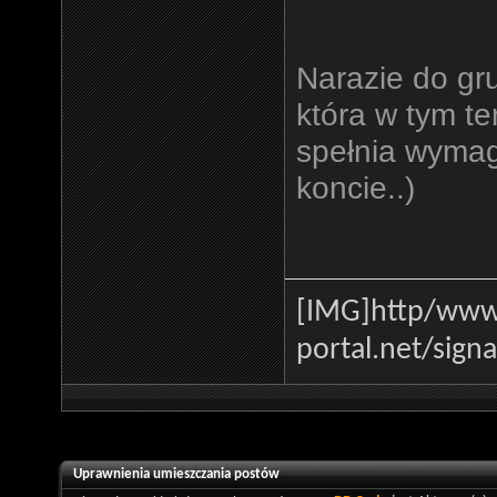
Narazie do gr
która w tym t
spełnia wymag
koncie..)
[IMG]http
/www.
portal.net/sign
Uprawnienia umieszczania postów