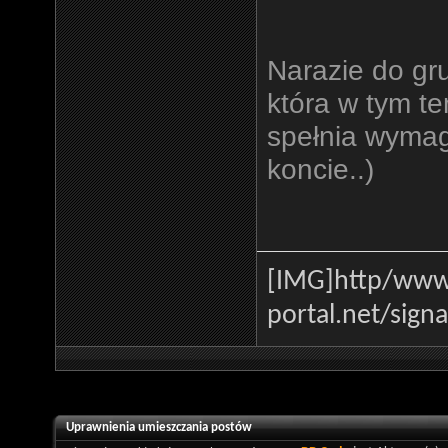
Narazie do gr
która w tym t
spełnia wymag
koncie..)
[IMG]http
/www.
portal.net/sign
Uprawnienia umieszczania postów