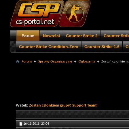
Forum
Nowości
Counter Strike 2
Counter Stri
Counter Strike Condition-Zero
Counter Strike 1.6
C
Forum
Sprawy Organizacyjne
Ogłoszenia
Zostań członkiem
Wątek:
Zostań członkiem grupy! Support Team!
16-11-2016,
23:04