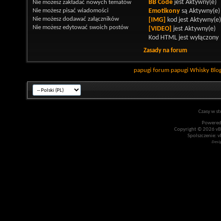
Nie możesz
zakładać nowych tematów
BB Code
jest
Aktywny(e)
Nie możesz
pisać wiadomości
Emotikony
są
Aktywny(e)
Nie możesz
dodawać załączników
[IMG]
kod jest
Aktywny(e)
Nie możesz
edytować swoich postów
[VIDEO]
jest
Aktywny(e)
Kod HTML jest
wyłączony
Zasady na forum
papugi
forum papugi
Whisky
Blo
Czasy w st
Powered
Copyright © 2026 vBul
Spolszczenie: v
Desi