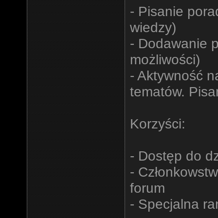
- Pisanie por
wiedzy)
- Dodawanie p
możliwości)
- Aktywność n
tematów. Pisa
Korzyści:
- Dostęp do d
- Członkowstwo
forum
- Specjalna r