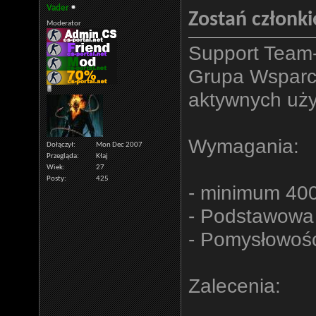
Vader
Zostań członk
Moderator
Support Team-
Grupa Wsparci
aktywnych uży
Wymagania:
Dołączył
Mon Dec 2007
Przegląda
Kłaj
Wiek
27
Posty
425
- minimum 40
- Podstawowa 
- Pomysłowość
Zalecenia: