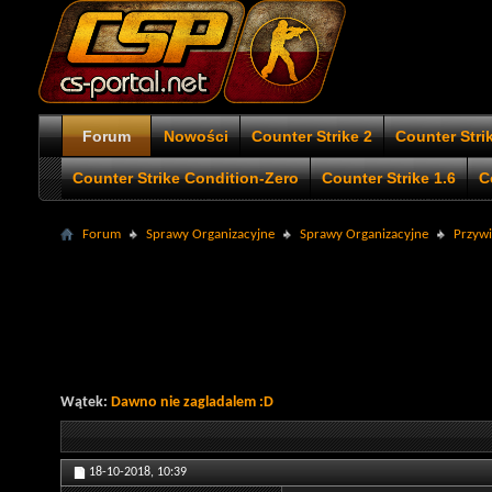
Forum
Nowości
Counter Strike 2
Counter Stri
Counter Strike Condition-Zero
Counter Strike 1.6
C
Forum
Sprawy Organizacyjne
Sprawy Organizacyjne
Przywit
Wątek:
Dawno nie zagladalem :D
18-10-2018,
10:39