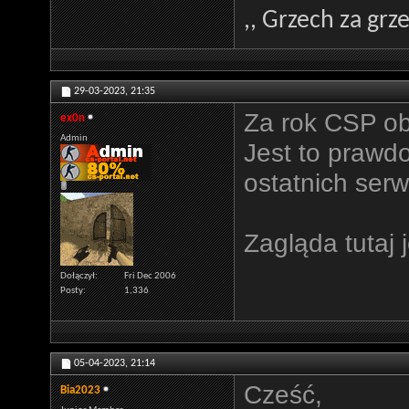
,, Grzech za grze
29-03-2023,
21:35
Za rok CSP ob
ex0n
Admin
Jest to prawd
ostatnich serw
Zagląda tutaj
Dołączył
Fri Dec 2006
Posty
1,336
05-04-2023,
21:14
Cześć,
Bia2023