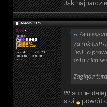
Jak najbardzie
12-09-2024,
22:33
Street
Zamieszczo
Przyjaciel
Za rok CSP o
Jest to praw
Dołączył
Thu Oct 2008
Przegląda
Black list
ostatnich se
Posty
821
Zagląda tuta
W sumie dalej
stoi
powrót 