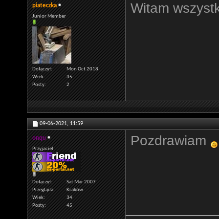
Witam wszystk
piateczka
Junior Member
Dołączył
Mon Oct 2018
Wiek
35
Posty
2
09-06-2021,
11:59
Pozdrawiam
onqu
Przyjaciel
Dołączył
Sat Mar 2007
Przegląda
Kraków
Wiek
34
Posty
45