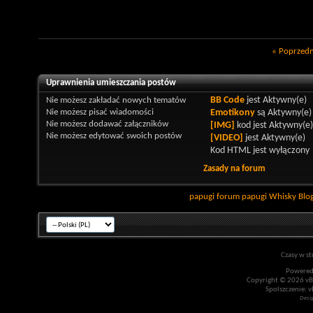
«
Poprzedn
Uprawnienia umieszczania postów
Nie możesz
zakładać nowych tematów
BB Code
jest
Aktywny(e)
Nie możesz
pisać wiadomości
Emotikony
są
Aktywny(e)
Nie możesz
dodawać załączników
[IMG]
kod jest
Aktywny(e)
Nie możesz
edytować swoich postów
[VIDEO]
jest
Aktywny(e)
Kod HTML jest
wyłączony
Zasady na forum
papugi
forum papugi
Whisky
Blo
Czasy w st
Powered
Copyright © 2026 vBul
Spolszczenie: v
Desi