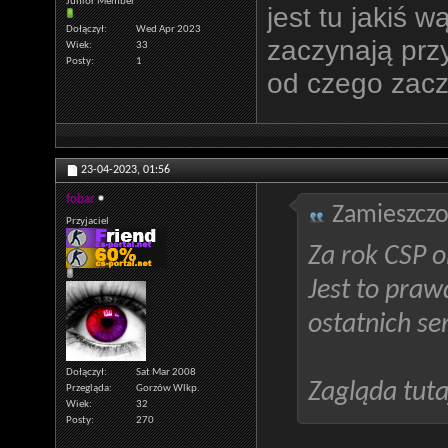
Junior Member
jest tu jakiś 
Dołączył
Wed Apr 2023
zaczynają prz
Wiek
33
Posty
1
od czego zac
23-04-2023,
01:56
fobar
Zamieszczo
Przyjaciel
Za rok CSP o
Jest to praw
ostatnich se
Dołączył
Sat Mar 2008
Zagląda tuta
Przegląda
Gorzów Wlkp.
Wiek
32
Posty
270