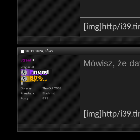
[img]http
/i39.t
20-11-2024,
18:49
Mówisz, że d
Street
Przyjaciel
Dołączył
Thu Oct 2008
Przegląda
Black list
Posty
821
[img]http
/i39.t