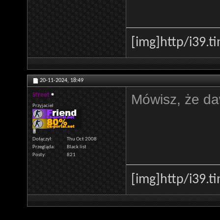
[img]http
/i39.t
20-11-2024,
18:49
Mówisz, że d
Street
Przyjaciel
Dołączył
Thu Oct 2008
Przegląda
Black list
Posty
821
[img]http
/i39.t