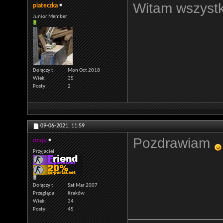
Witam wszystk
piateczka
Junior Member
Dołączył
Mon Oct 2018
Wiek
35
Posty
2
09-06-2021,
11:59
Pozdrawiam
onqu
Przyjaciel
Dołączył
Sat Mar 2007
Przegląda
Kraków
Wiek
34
Posty
45