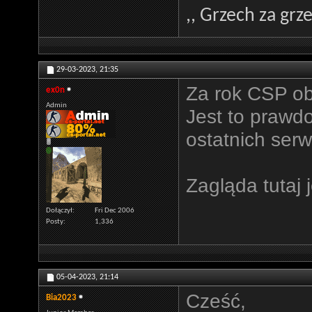
,, Grzech za grze
29-03-2023,
21:35
Za rok CSP ob
ex0n
Admin
Jest to prawd
ostatnich serw
Zagląda tutaj
Dołączył
Fri Dec 2006
Posty
1,336
05-04-2023,
21:14
Cześć,
Bia2023