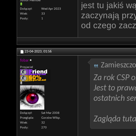
Junior Member
jest tu jakiś 
Dołączył
Wed Apr 2023
zaczynają prz
Wiek
33
Posty
1
od czego zac
23-04-2023,
01:56
fobar
Zamieszczo
Przyjaciel
Za rok CSP o
Jest to praw
ostatnich se
Dołączył
Sat Mar 2008
Zagląda tuta
Przegląda
Gorzów Wlkp.
Wiek
32
Posty
270