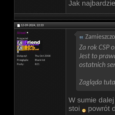
Jak najbardzie
12-09-2024,
22:33
Street
Zamieszczo
Przyjaciel
Za rok CSP o
Jest to praw
Dołączył
Thu Oct 2008
Przegląda
Black list
ostatnich se
Posty
821
Zagląda tuta
W sumie dalej
stoi
powrót 