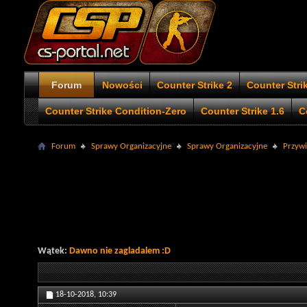
Forum
Nowości
Counter Strike 2
Counter Stri
Counter Strike Condition-Zero
Counter Strike 1.6
C
Forum
Sprawy Organizacyjne
Sprawy Organizacyjne
Przywit
Wątek:
Dawno nie zagladalem :D
18-10-2018,
10:39