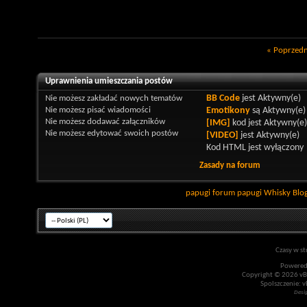
«
Poprzedn
Uprawnienia umieszczania postów
Nie możesz
zakładać nowych tematów
BB Code
jest
Aktywny(e)
Nie możesz
pisać wiadomości
Emotikony
są
Aktywny(e)
Nie możesz
dodawać załączników
[IMG]
kod jest
Aktywny(e)
Nie możesz
edytować swoich postów
[VIDEO]
jest
Aktywny(e)
Kod HTML jest
wyłączony
Zasady na forum
papugi
forum papugi
Whisky
Blo
Czasy w st
Powered
Copyright © 2026 vBul
Spolszczenie: v
Desi