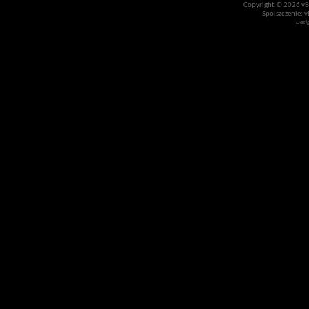
Copyright © 2026 vBul
Spolszczenie: v
Desi