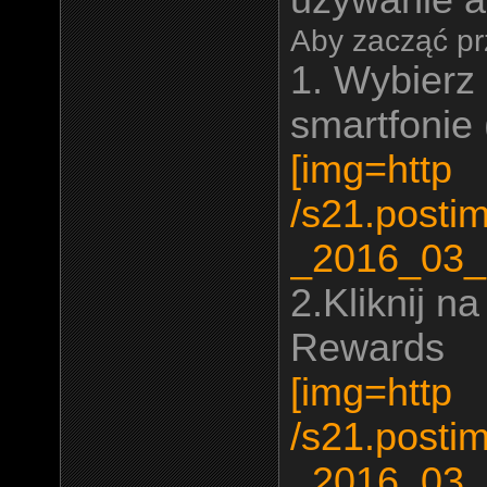
używanie ap
Aby zacząć pr
1. Wybierz
smartfonie 
[img=http
/s21.posti
_2016_03_
2.Kliknij n
Rewards
[img=http
/s21.posti
_2016_03_