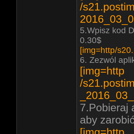
/s21.posti
2016_03_0
5.Wpisz kod 
0.30$
[img=http
/s20.
6. Zezwól apli
[img=http
/s21.posti
_2016_03_
7.Pobieraj 
aby zarobić
[img=http