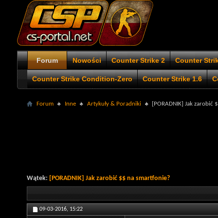
Forum
Nowości
Counter Strike 2
Counter Stri
Counter Strike Condition-Zero
Counter Strike 1.6
C
Forum
Inne
Artykuły & Poradniki
[PORADNIK] Jak zarobić $
Wątek:
[PORADNIK] Jak zarobić $$ na smartfonie?
09-03-2016,
15:22