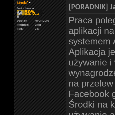
Mroziu^
[PORADNIK] Ja
Senior Member
Praca pole
Dołączył
Fri Oct 2008
Przegląda
Brzeg
aplikacji n
Posty
233
systemem A
Aplikacja j
używanie i
wynagrodze
na przelew 
Facebook gi
Środki na k