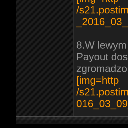
/s21.posti
_2016_03_
8.W lewym 
Payout dos
zgromadzo
[img=http
/s21.posti
016_03_09