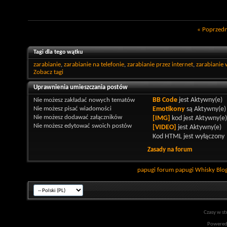
«
Poprzedn
Tagi dla tego wątku
zarabianie
,
zarabianie na telefonie
,
zarabianie przez internet
,
zarabianie 
Zobacz tagi
Uprawnienia umieszczania postów
Nie możesz
zakładać nowych tematów
BB Code
jest
Aktywny(e)
Nie możesz
pisać wiadomości
Emotikony
są
Aktywny(e)
Nie możesz
dodawać załączników
[IMG]
kod jest
Aktywny(e)
Nie możesz
edytować swoich postów
[VIDEO]
jest
Aktywny(e)
Kod HTML jest
wyłączony
Zasady na forum
papugi
forum papugi
Whisky
Blo
Czasy w st
Powered