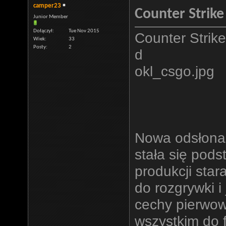
camper23
Counter Strike
Junior Member
Dołączył
Tue Nov 2015
Counter Strik
Wiek
33
Posty
2
d
okl_csgo.jpg
Nowa odsłona k
stała się pod
produkcji star
do rozgrywki 
cechy pierwow
wszystkim do f