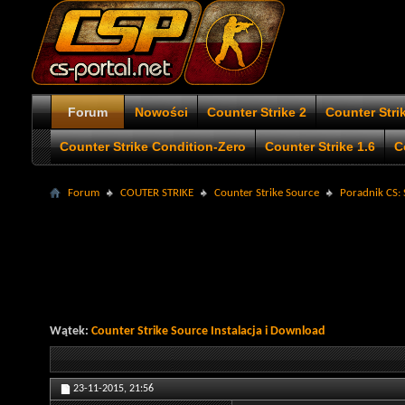
Forum
Nowości
Counter Strike 2
Counter Stri
Counter Strike Condition-Zero
Counter Strike 1.6
C
Forum
COUTER STRIKE
Counter Strike Source
Poradnik CS:
Wątek:
Counter Strike Source Instalacja i Download
23-11-2015,
21:56