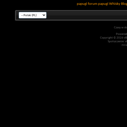
papugi
forum papugi
Whisky
Blo
Czasy w st
Powered
Copyright © 2026 vBul
Spolszczenie: v
Desi