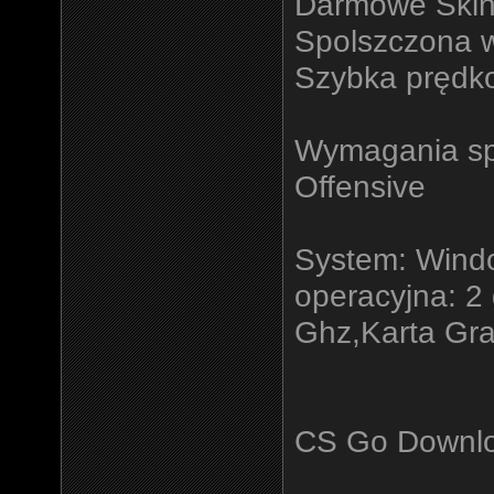
Darmowe Skiny
Spolszczona w
Szybka prędk
Wymagania spr
Offensive
System: Windo
operacyjna: 2
Ghz,Karta Gr
CS Go Downl