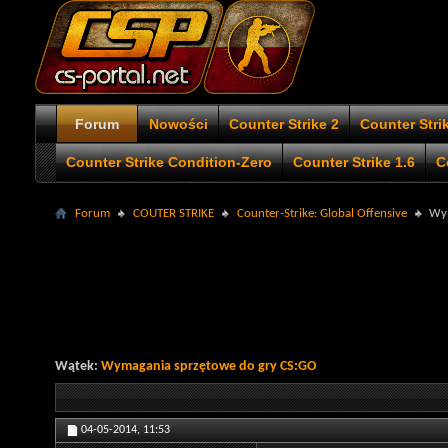
Forum
Nowości
Counter Strike 2
Counter Stri
Counter Strike Condition-Zero
Counter Strike 1.6
C
Forum
COUTER STRIKE
Counter-Strike: Global Offensive
Wym
Wątek:
Wymagania sprzętowe do gry CS:GO
04-05-2014,
11:53