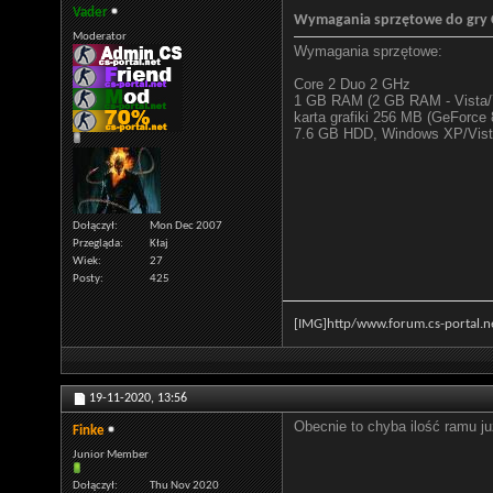
Vader
Wymagania sprzętowe do gry
Moderator
Wymagania sprzętowe:
Core 2 Duo 2 GHz
1 GB RAM (2 GB RAM - Vista/
karta grafiki 256 MB (GeForce 
7.6 GB HDD, Windows XP/Vist
Dołączył
Mon Dec 2007
Przegląda
Kłaj
Wiek
27
Posty
425
[IMG]http
/www.forum.cs-portal.ne
19-11-2020,
13:56
Obecnie to chyba ilość ramu ju
Finke
Junior Member
Dołączył
Thu Nov 2020