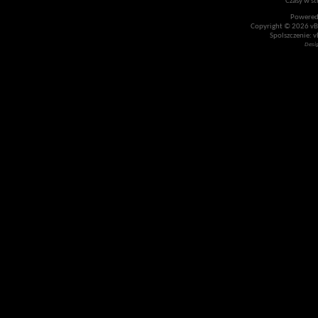
Czasy w st
Powered
Copyright © 2026 vBul
Spolszczenie: v
Desi