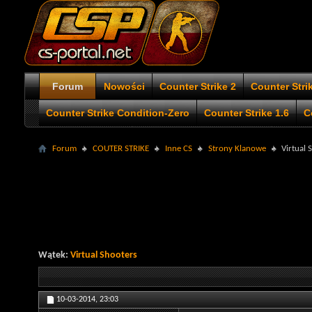
Forum
Nowości
Counter Strike 2
Counter Stri
Counter Strike Condition-Zero
Counter Strike 1.6
C
Forum
COUTER STRIKE
Inne CS
Strony Klanowe
Virtual 
Wątek:
Virtual Shooters
10-03-2014,
23:03