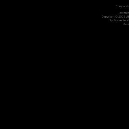
Czasy w st
Powered
Copyright © 2026 vBul
Spolszczenie: v
Desi