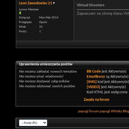
Leon Zawodowiec 21
Virtual Shooters
Junior Member
Zapraszam na stronę klanu Vir
Dołączył
Mon Mar 2014
Przegląda
Opole
Wiek
33
Posty
1
Uprawnienia umieszczania postów
Nie możesz
zakładać nowych tematów
BB Code
jest
Aktywny(e)
Nie możesz
pisać wiadomości
Emotikony
są
Aktywny(e)
Nie możesz
dodawać załączników
[IMG]
kod jest
Aktywny(e)
Nie możesz
edytować swoich postów
[VIDEO]
jest
Aktywny(e)
Kod HTML jest
wyłączony
Zasady na forum
papugi
forum papugi
Whisky
Blo