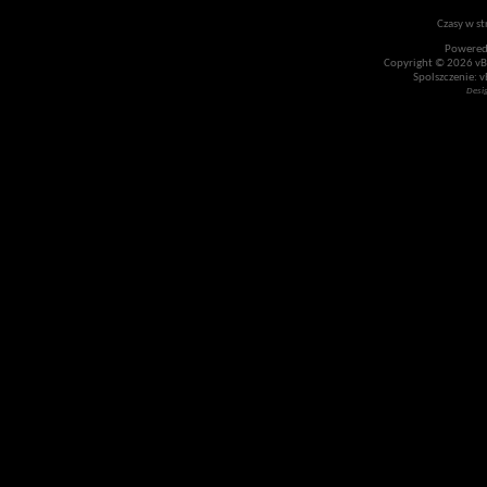
Czasy w st
Powered
Copyright © 2026 vBul
Spolszczenie: v
Desi