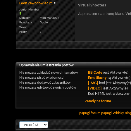
Leon Zawodowiec 21
Virtual Shooters
Junior Member
Zapraszam na stronę klanu Vir
Dołączył
Mon Mar 2014
Przegląda
Opole
Wiek
33
Posty
1
Uprawnienia umieszczania postów
Nie możesz
zakładać nowych tematów
BB Code
jest
Aktywny(e)
Nie możesz
pisać wiadomości
Emotikony
są
Aktywny(e)
Nie możesz
dodawać załączników
[IMG]
kod jest
Aktywny(e)
Nie możesz
edytować swoich postów
[VIDEO]
jest
Aktywny(e)
Kod HTML jest
wyłączony
Zasady na forum
papugi
forum papugi
Whisky
Blo