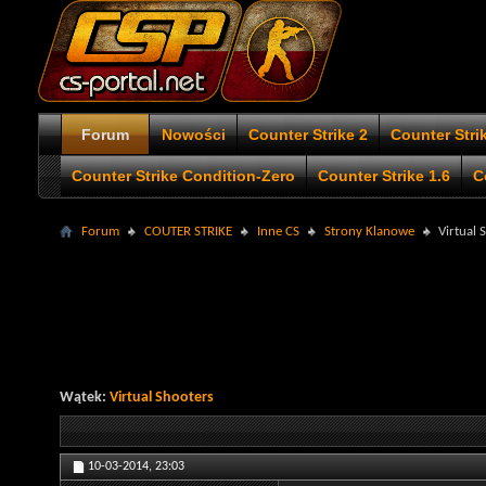
Forum
Nowości
Counter Strike 2
Counter Stri
Counter Strike Condition-Zero
Counter Strike 1.6
C
Forum
COUTER STRIKE
Inne CS
Strony Klanowe
Virtual 
Wątek:
Virtual Shooters
10-03-2014,
23:03