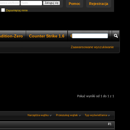
Pomoc
Rejestracja
Zapamiętaj mnie
ndition-Zero
Counter Strike 1.6
Counter Strike 1.5
Zaawansowane wyszukiwanie
Pokaż wyniki od 1 do 1 z 1
Narzędzia wątku
Przeszukaj wątek
Typ wyświetlania
#1