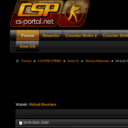
Forum
Nowości
Counter Strike 2
Counter Stri
Inne CS
Forum
COUTER STRIKE
Inne CS
Strony Klanowe
Virtual 
Wątek:
Virtual Shooters
10-03-2014,
23:03