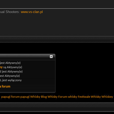
tual Shooters:
www.vs-clan.pl
jest
Aktywny(e)
ny
są
Aktywny(e)
 jest
Aktywny(e)
jest
Aktywny(e)
L jest
wyłączony
a forum
papugi
forum papugi
Whisky
Blog Whisky
Forum whisky
Festiwale Whisky
Whiskey