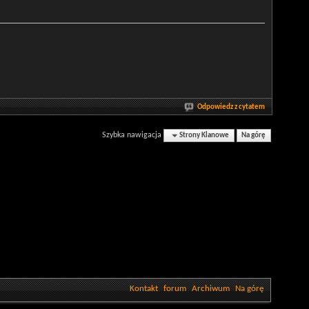
Odpowiedz z cytatem
Szybka nawigacja
Strony Klanowe
Na górę
Kontakt
forum
Archiwum
Na górę