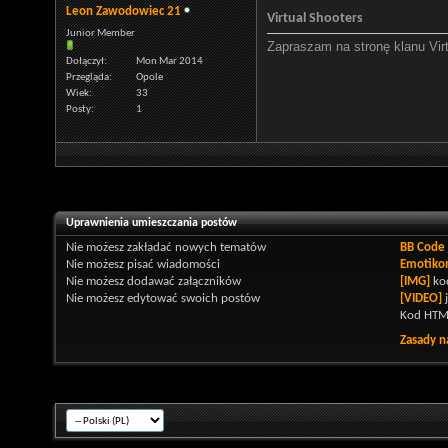
Leon Zawodowiec 21
Virtual Shooters
Junior Member
Zapraszam na stronę klanu Vir
Dołączył
Mon Mar 2014
Przegląda
Opole
Wiek
33
Posty
1
Uprawnienia umieszczania postów
Nie możesz
zakładać nowych tematów
BB Code
Nie możesz
pisać wiadomości
Emotiko
Nie możesz
dodawać załączników
[IMG]
kod
Nie możesz
edytować swoich postów
[VIDEO]
Kod HTM
Zasady n