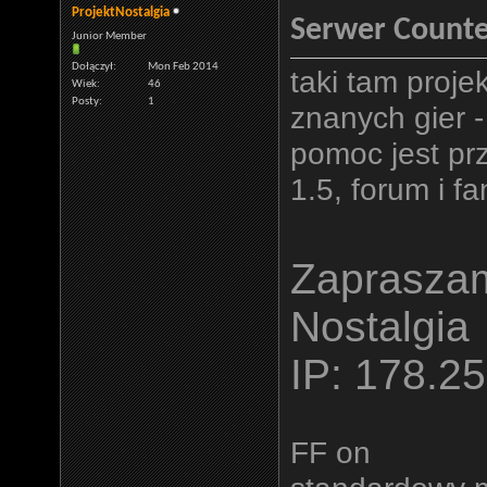
ProjektNostalgia
Serwer Counter
Junior Member
Dołączył
Mon Feb 2014
taki tam proje
Wiek
46
Posty
1
znanych gier -
pomoc jest pr
1.5, forum i f
Zapraszam
Nostalgia
IP: 178.2
FF on