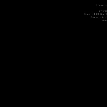
Czasy w st
Powered
Copyright © 2026 vBul
Spolszczenie: v
Desi