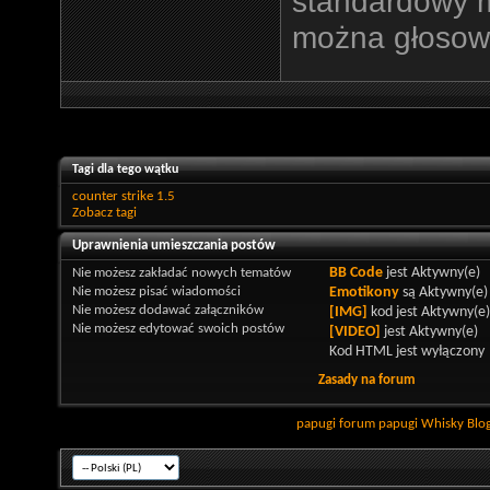
standardowy 
można głosowa
Tagi dla tego wątku
counter strike 1.5
Zobacz tagi
Uprawnienia umieszczania postów
Nie możesz
zakładać nowych tematów
BB Code
jest
Aktywny(e)
Nie możesz
pisać wiadomości
Emotikony
są
Aktywny(e)
Nie możesz
dodawać załączników
[IMG]
kod jest
Aktywny(e)
Nie możesz
edytować swoich postów
[VIDEO]
jest
Aktywny(e)
Kod HTML jest
wyłączony
Zasady na forum
papugi
forum papugi
Whisky
Blo