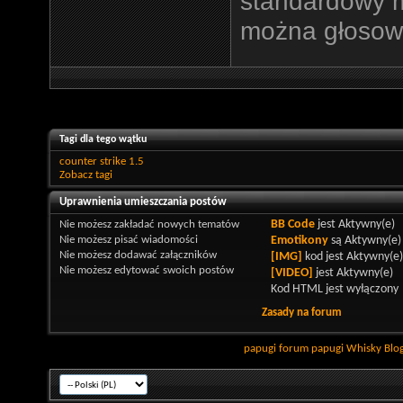
standardowy 
można głosowa
Tagi dla tego wątku
counter strike 1.5
Zobacz tagi
Uprawnienia umieszczania postów
Nie możesz
zakładać nowych tematów
BB Code
jest
Aktywny(e)
Nie możesz
pisać wiadomości
Emotikony
są
Aktywny(e)
Nie możesz
dodawać załączników
[IMG]
kod jest
Aktywny(e)
Nie możesz
edytować swoich postów
[VIDEO]
jest
Aktywny(e)
Kod HTML jest
wyłączony
Zasady na forum
papugi
forum papugi
Whisky
Blo