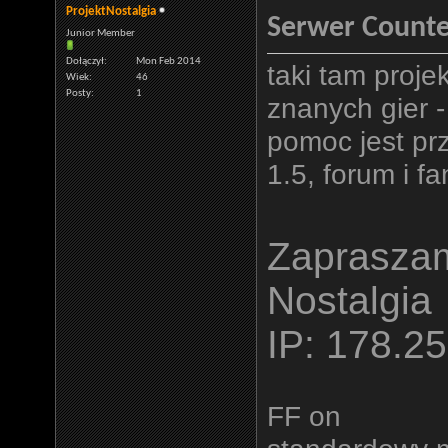
ProjektNostalgia
Serwer Counter
Junior Member
Dołączył
Mon Feb 2014
taki tam proje
Wiek
46
Posty
1
znanych gier -
pomoc jest pr
1.5, forum i f
Zapraszam
Nostalgia
IP: 178.2
FF on