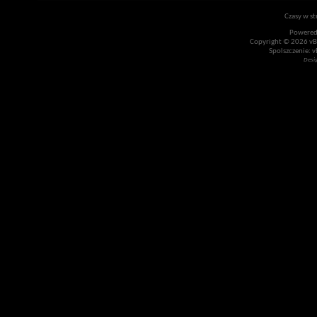
Czasy w st
Powered
Copyright © 2026 vBul
Spolszczenie: v
Desi