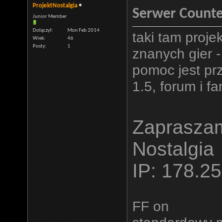
ProjektNostalgia
Serwer Counter
Junior Member
Dołączył
Mon Feb 2014
taki tam proje
Wiek
46
Posty
1
znanych gier -
pomoc jest pr
1.5, forum i f
Zapraszam
Nostalgia
IP: 178.2
FF on