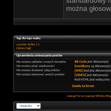
standardowy 
można głosowa
Tagi dla tego wątku
counter strike 1.5
Zobacz tagi
Uprawnienia umieszczania postów
Nie możesz
zakładać nowych tematów
BB Code
jest
Aktywny(e)
Nie możesz
pisać wiadomości
Emotikony
są
Aktywny(e)
Nie możesz
dodawać załączników
[IMG]
kod jest
Aktywny(e)
Nie możesz
edytować swoich postów
[VIDEO]
jest
Aktywny(e)
Kod HTML jest
wyłączony
Zasady na forum
papugi
forum papugi
Whisky
Blo