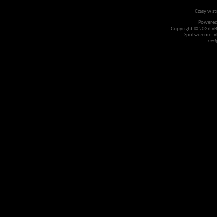
Czasy w st
Powered
Copyright © 2026 vBul
Spolszczenie: v
Desi