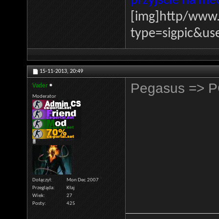
przyjście na me
[img]http
/www.
type=sigpic&us
15-11-2013,
20:49
Pegasus => P
Vader
Moderator
Dołączył
Mon Dec 2007
Przegląda
Kłaj
Wiek
27
Posty
425