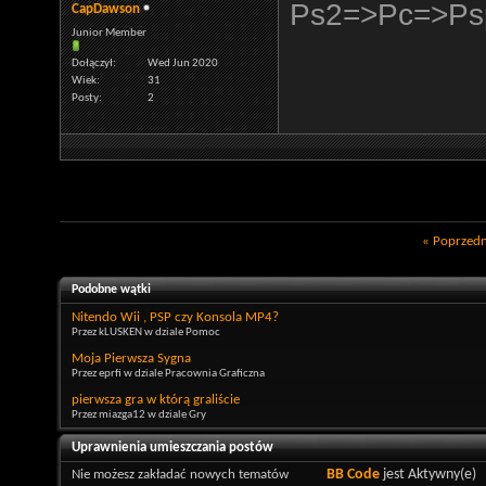
Ps2=>Pc=>Psp
CapDawson
Junior Member
Dołączył
Wed Jun 2020
Wiek
31
Posty
2
«
Poprzedn
Podobne wątki
Nitendo Wii , PSP czy Konsola MP4?
Przez kLUSKEN w dziale Pomoc
Moja Pierwsza Sygna
Przez eprfi w dziale Pracownia Graficzna
pierwsza gra w którą graliście
Przez miazga12 w dziale Gry
Uprawnienia umieszczania postów
Nie możesz
zakładać nowych tematów
BB Code
jest
Aktywny(e)