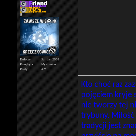
Dołączył
Sun Jan 2009
Przegląda
Mysłowice
Posty
471
Kto choć raz za
pojęciem kryje 
nie tworzy tej 
trybuny. Miłość
tradycji jest zn