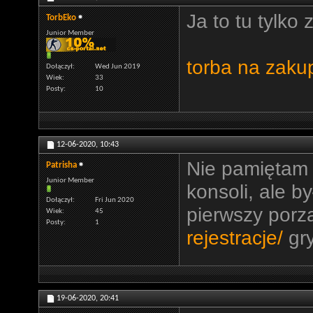
Ja to tu tylko 
TorbEko
Junior Member
torba na zaku
Dołączył
Wed Jun 2019
Wiek
33
Posty
10
12-06-2020,
10:43
Nie pamiętam 
Patrisha
Junior Member
konsoli, ale b
Dołączył
Fri Jun 2020
pierwszy por
Wiek
45
Posty
1
rejestracje/
gry
19-06-2020,
20:41