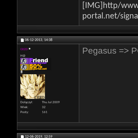
[IMG]http
/www.
portal.net/sign
06-12-2013,
14:38
Pegasus => 
cezo
H@
Dołączył
Thu Jul 2009
Wiek
32
Posty
161
12-06-2019,
12:59