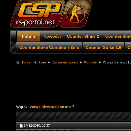
Forum
Nowości
Counter Strike 2
Counter Stri
Counter Strike Condition-Zero
Counter Strike 1.6
C
Forum
Inne
Zainteresowania
Konsole
Wasza pierwsza k
Wątek:
Wasza pierwsza konsola ?
14-12-2010,
10:37