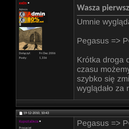
ex0n
Wasza pierwsz
Admin
Umnie wyglądał
Pegasus => P
Dołączył
Fri Dec 2006
Krótka droga 
Posty
1,336
czasu możemy
szybko się zmi
wyglądało za n
19-12-2010,
10:43
Pegasus => P
KupsztalJeza
Przyjaciel