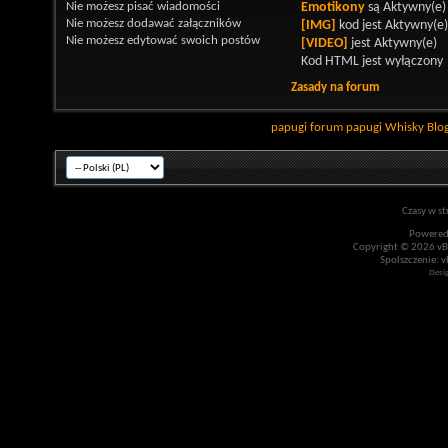
Nie możesz
pisać wiadomości
Emotikony
są
Aktywny(e)
Nie możesz
dodawać załączników
[IMG]
kod jest
Aktywny(e)
Nie możesz
edytować swoich postów
[VIDEO]
jest
Aktywny(e)
Kod HTML jest
wyłączony
Zasady na forum
papugi
forum papugi
Whisky
Blo
Czasy w st
Powered
Copyright © 2026 vBul
Spolszczenie: v
Desi