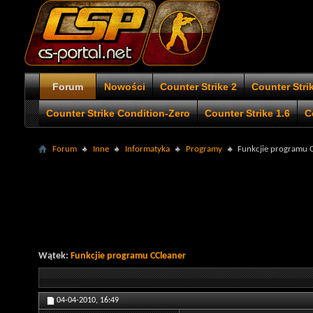
Forum
Nowości
Counter Strike 2
Counter Stri
Counter Strike Condition-Zero
Counter Strike 1.6
C
Forum
Inne
Informatyka
Programy
Funkcjie programu 
Wątek:
Funkcjie programu CCleaner
04-04-2010,
16:49