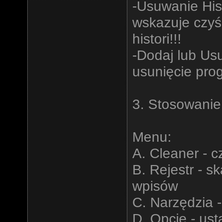
-Usuwanie His
wskazuje czyśc
histori!!!
-Dodaj lub Us
usunięcie pro
3. Stosowanie
Menu:
A. Cleaner - 
B. Rejestr - 
wpisów
C. Narzędzia 
D. Opcje - ust