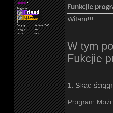
Encore
Funkcjie prog
Przyjaciel
Witam!!!
Dołączył
Sat Nov 2009
Przegląda
ABG !
Posty
482
W tym po
Fukcjie 
1. Skąd ściąg
Program Można