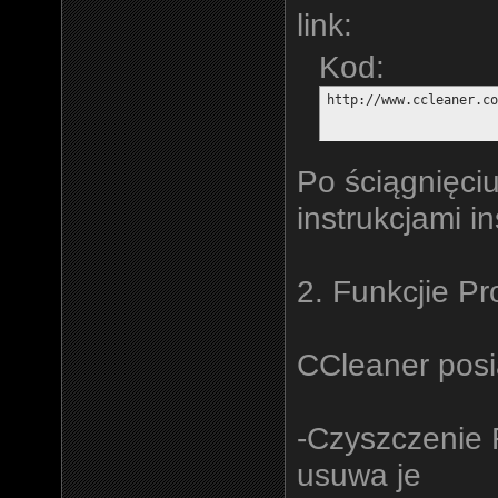
link:
Kod:
http://www.ccleaner.co
Po ściągnięciu
instrukcjami in
2. Funkcjie P
CCleaner posia
-Czyszczenie R
usuwa je