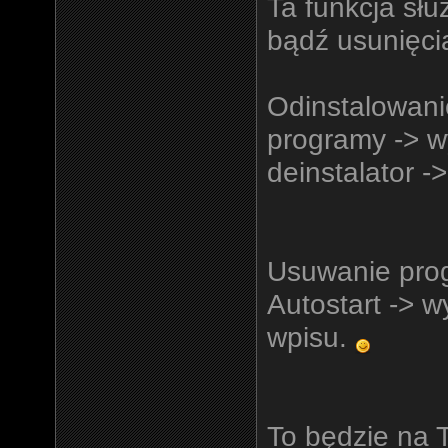
Ta funkcja sł
bądź usunięcia
Odinstalowanie
programy -> w
deinstalator ->
Usuwanie progr
Autostart -> w
wpisu.
To będzie na 