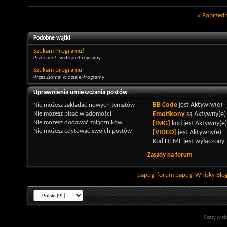
«
Poprzedn
Podobne wątki
Szukam Programu!
Przez add!. w dziale Programy
Szukam programu
Przez Ziomal w dziale Programy
Uprawnienia umieszczania postów
Nie możesz
zakładać nowych tematów
BB Code
jest
Aktywny(e)
Nie możesz
pisać wiadomości
Emotikony
są
Aktywny(e)
Nie możesz
dodawać załączników
[IMG]
kod jest
Aktywny(e)
Nie możesz
edytować swoich postów
[VIDEO]
jest
Aktywny(e)
Kod HTML jest
wyłączony
Zasady na forum
papugi
forum papugi
Whisky
Blo
Czasy w st