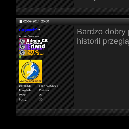
02-09-2014,
20:00
Bardzo dobry 
Gargamel^^
Admin Serwera
historii przegl
Dołączył
Mon Aug 2014
Przegląda
Kraków
Wiek
28
Posty
30