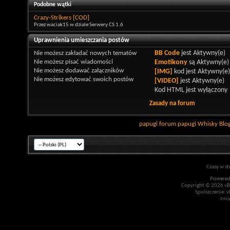
Podobne wątki
Crazy-Strikers [COD]
Przez waciak15 w dziale Serwery CS 1.6
Uprawnienia umieszczania postów
Nie możesz
zakładać nowych tematów
BB Code
jest
Aktywny(e)
Nie możesz
pisać wiadomości
Emotikony
są
Aktywny(e)
Nie możesz
dodawać załączników
[IMG]
kod jest
Aktywny(e)
Nie możesz
edytować swoich postów
[VIDEO]
jest
Aktywny(e)
Kod HTML jest
wyłączony
Zasady na forum
papugi
forum papugi
Whisky
Blo
Czasy w st
Powered
Copyright © 2026 vBul
Spolszczenie: v
Desi