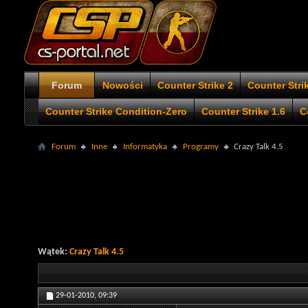
Forum
Nowości
Counter Strike 2
Counter Stri
Counter Strike Condition-Zero
Counter Strike 1.6
C
Forum
Inne
Informatyka
Programy
Crazy Talk 4.5
Wątek:
Crazy Talk 4.5
29-01-2010,
09:39