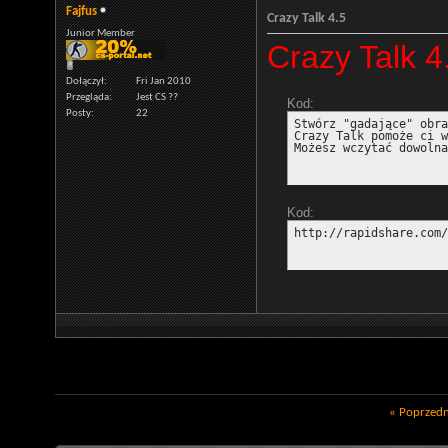
Fajfus
Crazy Talk 4.5
Junior Member
Crazy Talk 4
Dołączył
Fri Jan 2010
Przegląda
Jest CS ??
Kod:
Posty
22
Stwórz "gadające" obra
Crazy Talk pomoże ci w
Możesz wczytać dowolna
Kod:
http://rapidshare.com/
«
Poprzedn