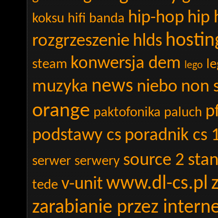
hip-hop
hip
koksu
hifi banda
hostin
rozgrzeszenie
hlds
konwersja dem
steam
le
lego
news
muzyka
niebo
non 
orange
p
paktofonika
paluch
podstawy cs
poradnik cs 
source 2
sta
serwer
serwery
www.dl-cs.pl
v-unit
tede
zarabianie przez intern