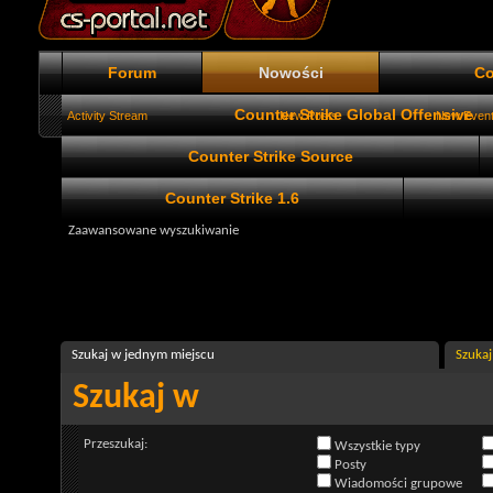
Forum
Nowości
Co
Counter Strike Global Offensive
Activity Stream
New Posts
New Even
Counter Strike Source
Counter Strike 1.6
Zaawansowane wyszukiwanie
Szukaj w jednym miejscu
Szukaj
Szukaj w
Przeszukaj:
Wszystkie typy
Posty
Wiadomości grupowe