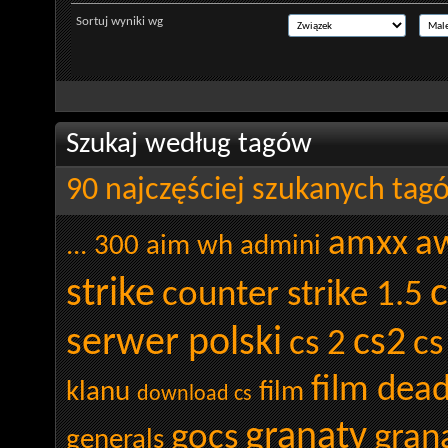
Sortuj wyniki wg
Szukaj według tagów
90 najczęściej szukanych tag
amxx
a
...
300
aim wh admini
c
strike
counter strike 1.5
serwer polski
cs2
cs 2
cs
film dea
klanu
film
download cs
granaty
gocs
gran
generals