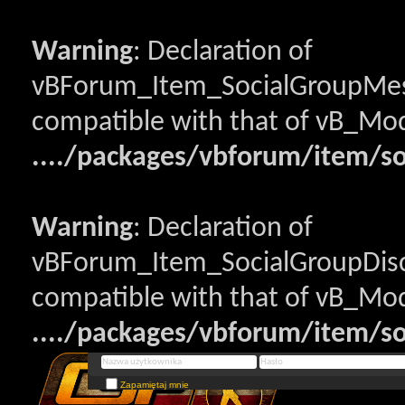
Warning
: Declaration of
vBForum_Item_SocialGroupMess
compatible with that of vB_Mod
..../packages/vbforum/item/s
Warning
: Declaration of
vBForum_Item_SocialGroupDisc
compatible with that of vB_Mod
..../packages/vbforum/item/so
Zapamiętaj mnie