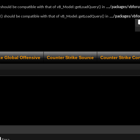
should be compatible with that of vB_Model::getLoadQuery() in
..../packages/vbfo
) should be compatible with that of vB_Model::getLoadQuery() in
..../packages/vbf
ke Global Offensive
Counter Strike Source
Counter Strike Co
Fora