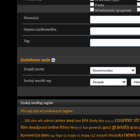
Posty
Wiadomości grupowe
Słowo(a):
Nazwa użytkownika:
Tag:
Dodatkowe opcje
Znajdź posty
Sortuj wyniki wg
Szukaj według tagów
90 najczęściej szukanych tagów
counter str
amxx
awp
bf4
...
300
aim wh admini
ban
bindy
bisz
boty cs
granaty
film deadpool online
filmy
gocs
gran
filmy cs
fun
generals
news
konwersja dem
muzyka
n
lego cs
mapy cs
mapy cs2
miuosh
lego