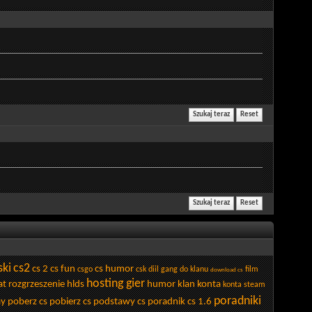
ski
cs2
cs 2
cs fun
cs humor
csgo
csk
diil gang
do klanu
film
download cs
hosting gier
t rozgrzeszenie
hlds
humor
klan
konta
konta steam
poradniki
ay
poberz cs
pobierz cs
podstawy cs
poradnik cs 1.6