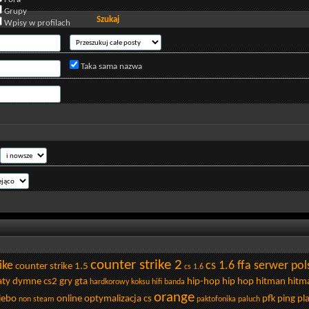
Grupy
Szukaj
Wpisy w profilach
Taka sama nazwa
counter strike 2
ike
cs 1.6 ffa serwer pol
counter strike 1.5
cs 1.6
aty dymne cs2
gry
gta
hip-hop
hip hop
hitman
hitma
hardkorowy koksu
hifi banda
orange
iebo
online
optymalizacja cs
pfk
ping
pl
non steam
paktofonika
paluch