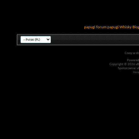
papugi
forum papugi
Whisky
Blo
Czasy w st
Powered
Copyright © 2026 vBul
Spolszczenie: v
Desi