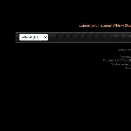
papugi
forum papugi
Whisky
Blo
Czasy w st
Powered
Copyright © 2026 vBul
Spolszczenie: v
Desi