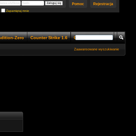
Pomoc
Rejestracja
Zapamiętaj mnie
ndition-Zero
Counter Strike 1.6
Counter Strike 1.5
Zaawansowane wyszukiwanie