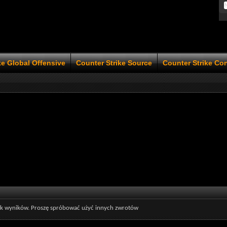
ke Global Offensive
Counter Strike Source
Counter Strike Co
rak wyników. Proszę spróbować użyć innych zwrotów