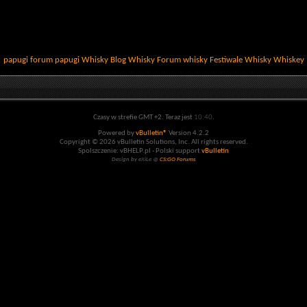
papugi
forum papugi
Whisky
Blog Whisky
Forum whisky
Festiwale Whisky
Whiskey
Czasy w strefie GMT +2. Teraz jest
10:40
.
Powered by
vBulletin®
Version 4.2.2
Copyright © 2026 vBulletin Solutions, Inc. All rights reserved.
Spolszczenie: vBHELP.pl - Polski support
vBulletin
Design by eXiLe @
CS:GO Forums