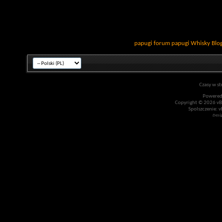
papugi
forum papugi
Whisky
Blo
Czasy w st
Powered
Copyright © 2026 vBul
Spolszczenie: v
Desi