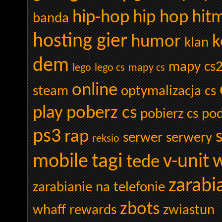
hip-hop
hip hop
hit
banda
hosting gier
humor
k
klan
dem
mapy cs
lego
lego cs
mapy cs
online
steam
optymalizacja cs
play
poberz cs
pobierz cs
pod
ps3
rap
serwer
serwery
reksio
tagi
mobile
v-unit
w
tede
zarabi
zarabianie na telefonie
zbots
whaff rewards
zwiastun