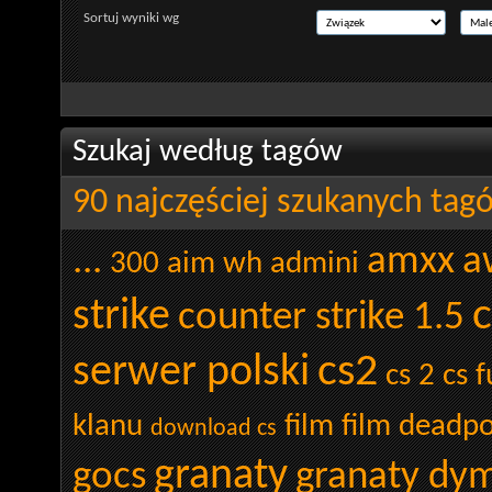
Sortuj wyniki wg
Szukaj według tagów
90 najczęściej szukanych tag
...
amxx
a
300
aim wh admini
c
strike
counter strike 1.5
cs2
serwer polski
cs 2
cs 
klanu
film
film deadpo
download cs
granaty
gocs
granaty dy