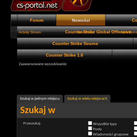
Forum
Nowości
Co
Counter Strike Global Offensive
Activity Stream
New Posts
New Even
Counter Strike Source
Counter Strike 1.6
Zaawansowane wyszukiwanie
Szukaj w jednym miejscu
Szukaj w wielu miejscach
Szukaj w
Przeszukaj:
Wszystkie typy
Posty
Wiadomości grupowe