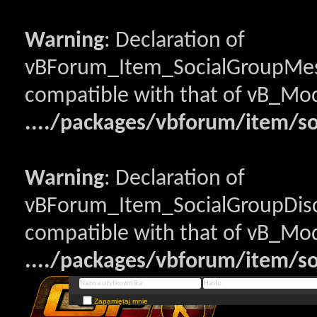
Warning
: Declaration of
vBForum_Item_SocialGroupMess
compatible with that of vB_Mod
..../packages/vbforum/item/s
Warning
: Declaration of
vBForum_Item_SocialGroupDisc
compatible with that of vB_Mod
..../packages/vbforum/item/so
Zapamiętaj mnie