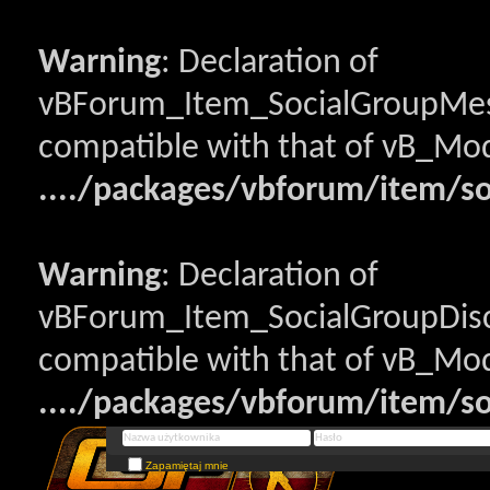
Warning
: Declaration of
vBForum_Item_SocialGroupMess
compatible with that of vB_Mod
..../packages/vbforum/item/s
Warning
: Declaration of
vBForum_Item_SocialGroupDisc
compatible with that of vB_Mod
..../packages/vbforum/item/so
Zapamiętaj mnie