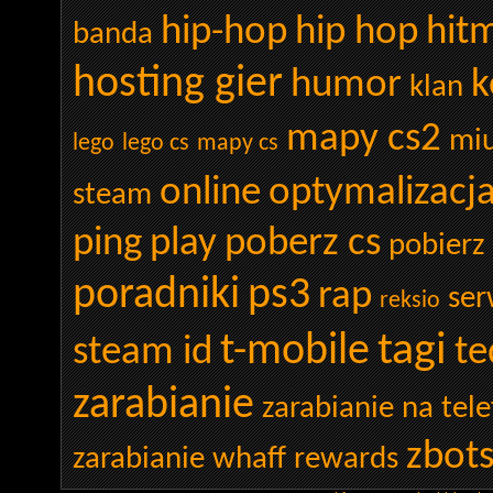
hip-hop
hip hop
hit
banda
hosting gier
humor
k
klan
mapy cs2
mi
lego
lego cs
mapy cs
online
optymalizacja
steam
ping
play
poberz cs
pobierz 
poradniki
ps3
rap
ser
reksio
tagi
t-mobile
steam id
te
zarabianie
zarabianie na tele
zbot
zarabianie whaff rewards