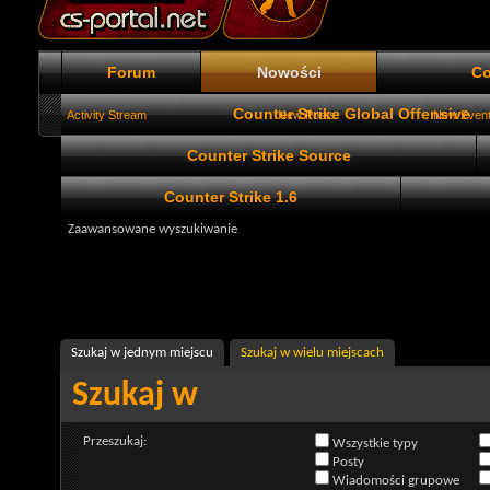
Forum
Nowości
Co
Counter Strike Global Offensive
Activity Stream
New Posts
New Even
Counter Strike Source
Counter Strike 1.6
Zaawansowane wyszukiwanie
Szukaj w jednym miejscu
Szukaj w wielu miejscach
Szukaj w
Przeszukaj:
Wszystkie typy
Posty
Wiadomości grupowe