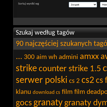
Sortuj wyniki wg
Szukaj według tagów
90 najczęściej szukanych tag
...
amxx
a
300
aim wh admini
c
strike
counter strike 1.5
serwer polski
cs2
cs 
cs 2
klanu
film
film deadpo
download cs
granaty
gocs
granaty dy