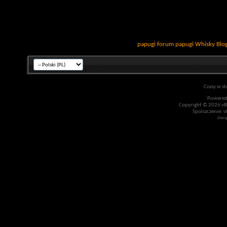
papugi
forum papugi
Whisky
Blo
Czasy w st
Powered
Copyright © 2026 vBul
Spolszczenie: v
Desi