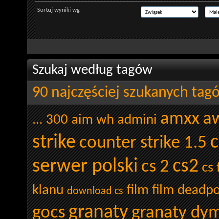
Sortuj wyniki wg
Szukaj według tagów
90 najczęściej szukanych tag
amxx
a
...
300
aim wh admini
strike
c
counter strike 1.5
serwer polski
cs2
cs 2
cs 
klanu
film
film deadpo
download cs
granaty
gocs
granaty dy