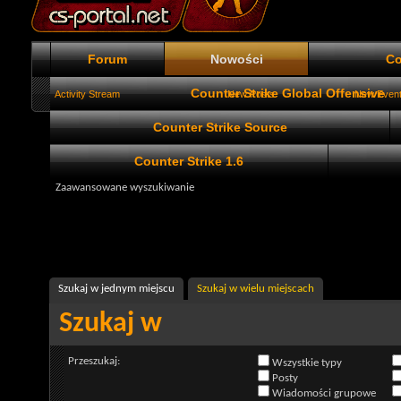
Forum
Nowości
Co
Counter Strike Global Offensive
Activity Stream
New Posts
New Even
Counter Strike Source
Counter Strike 1.6
Zaawansowane wyszukiwanie
Szukaj w jednym miejscu
Szukaj w wielu miejscach
Szukaj w
Przeszukaj:
Wszystkie typy
Posty
Wiadomości grupowe