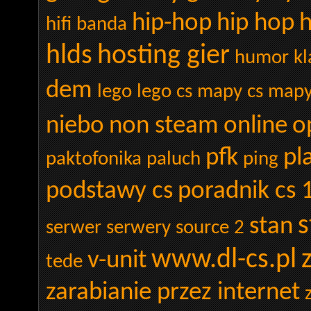
hip-hop
hip hop
hifi banda
hlds
hosting gier
humor
kl
dem
lego
lego cs
mapy cs
mapy
niebo
non steam
online
o
pfk
pl
paktofonika
paluch
ping
podstawy cs
poradnik cs 
stan
serwer
serwery
source 2
www.dl-cs.pl
v-unit
tede
zarabianie przez internet