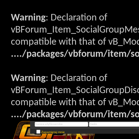
Warning
: Declaration of
vBForum_Item_SocialGroupMess
compatible with that of vB_Mod
..../packages/vbforum/item/s
Warning
: Declaration of
vBForum_Item_SocialGroupDisc
compatible with that of vB_Mod
..../packages/vbforum/item/so
Zapamiętaj mnie