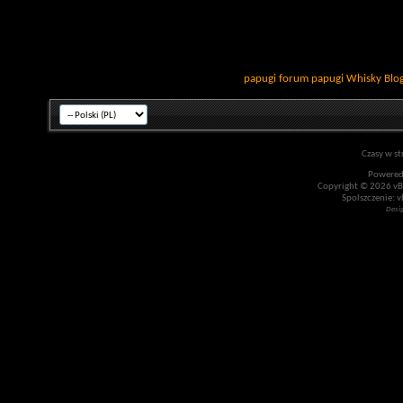
papugi
forum papugi
Whisky
Blo
Czasy w st
Powered
Copyright © 2026 vBul
Spolszczenie: v
Desi