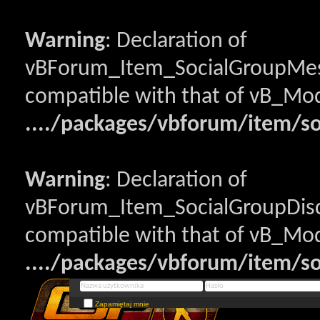
Warning
: Declaration of
vBForum_Item_SocialGroupMess
compatible with that of vB_Mod
..../packages/vbforum/item/s
Warning
: Declaration of
vBForum_Item_SocialGroupDisc
compatible with that of vB_Mod
..../packages/vbforum/item/so
Zapamiętaj mnie