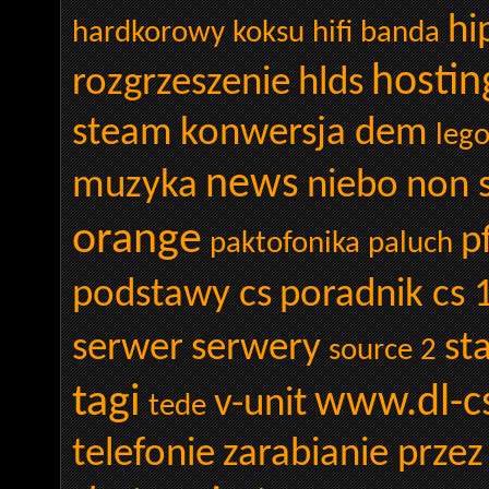
hi
hardkorowy koksu
hifi banda
hostin
rozgrzeszenie
hlds
steam
konwersja dem
leg
news
muzyka
niebo
non 
orange
p
paktofonika
paluch
podstawy cs
poradnik cs 
serwer
serwery
st
source 2
tagi
www.dl-cs
v-unit
tede
telefonie
zarabianie przez