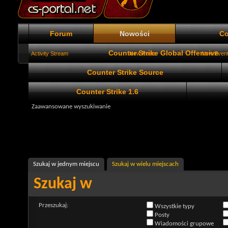
Forum
Nowości
Co
Counter Strike Global Offensive
Activity Stream
New Posts
New Even
Counter Strike Source
Counter Strike 1.6
Zaawansowane wyszukiwanie
Szukaj w jednym miejscu
Szukaj w wielu miejscach
Szukaj w
Przeszukaj:
Wszystkie typy
Posty
Wiadomości grupowe