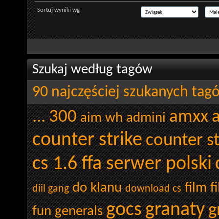
Sortuj wyniki wg
Szukaj według tagów
90 najczęściej szukanych tag
...
300
amxx
aim wh admini
counter strike
counter st
cs 1.6 ffa serwer polski
do klanu
film
f
diil gang
download cs
gocs
granaty
g
fun
generals