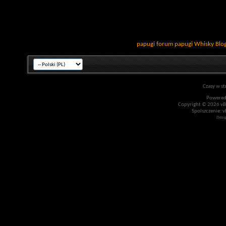
papugi
forum papugi
Whisky
Blo
Czasy w st
Powered
Copyright © 2026 vBul
Spolszczenie: v
Desi