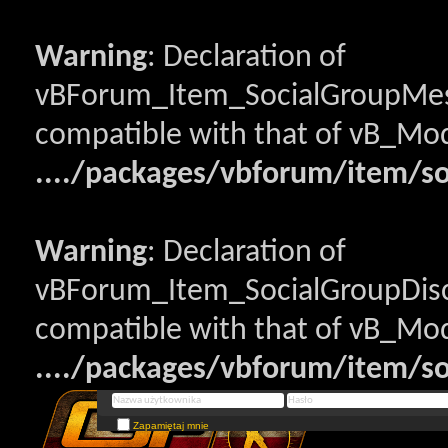
Warning
: Declaration of
vBForum_Item_SocialGroupMess
compatible with that of vB_Mod
..../packages/vbforum/item/s
Warning
: Declaration of
vBForum_Item_SocialGroupDisc
compatible with that of vB_Mod
..../packages/vbforum/item/so
Zapamiętaj mnie