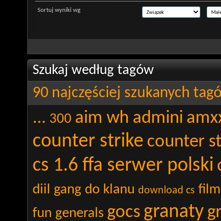
Sortuj wyniki wg
Szukaj według tagów
90 najczęściej szukanych tag
...
aim wh admini
amx
300
counter strike
counter st
cs 1.6 ffa serwer polski
diil gang
do klanu
film
download cs
granaty
gocs
g
fun
generals