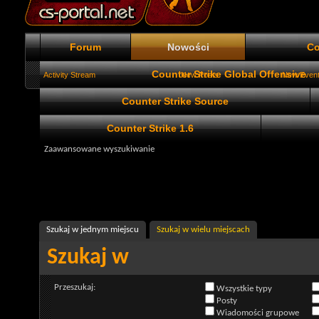
Forum
Nowości
Co
Counter Strike Global Offensive
Activity Stream
New Posts
New Even
Counter Strike Source
Counter Strike 1.6
Zaawansowane wyszukiwanie
Szukaj w jednym miejscu
Szukaj w wielu miejscach
Szukaj w
Przeszukaj:
Wszystkie typy
Posty
Wiadomości grupowe