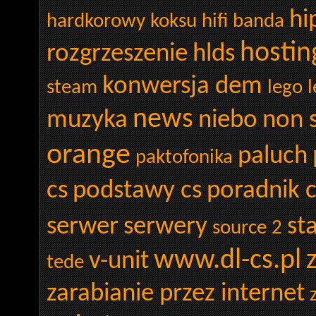
hi
hardkorowy koksu
hifi banda
hostin
rozgrzeszenie
hlds
konwersja dem
steam
lego
l
news
muzyka
niebo
non 
orange
paluch
paktofonika
cs
podstawy cs
poradnik c
serwer
serwery
st
source 2
www.dl-cs.pl
v-unit
tede
zarabianie przez internet